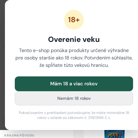
18+
ZĽAVY
NOVÉ CANNABINOIDY
CBD
CBG
Overenie veku
i
ZORADIŤ
/
Tento e-shop ponúka produkty určené výhradne
Domov
CBD
pre osoby staršie ako 18 rokov. Potvrdením súhlasíte,
že spĺňate túto vekovú hranicu.
CBD cukríky a CBD gummi
CBD na relax
CBD na 
CENOVÉ ROZPÄTIE
Mám 18 a viac rokov
CBD produkty -
Od (€)
Do (€)
Nemám 18 rokov
Máme CBD produkty pre každé
–
Pokračovaním v prehliadaní potvrdzujete, že máte minimálne 18
rokov v súlade so zákonom č. 219/1996 Z. z.
Len skladom
KRAJINA PÔVODU