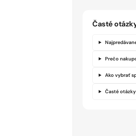
Orange County CBD
(14)
PHYTA MEDICA
(14)
Časté otázk
Pharma Hemp
(2)
Plant of Life
(1)
SHIR (Innocan Pharma)
(8)
Najpredávane
SWISS CBD POWER
(3)
VIA BOTANICA
(2)
Prečo nakupo
WEEDNESS
(11)
Zelená Země
(15)
Ako vybrať s
cibdol
(1)
eighty8
(18)
Časté otázky