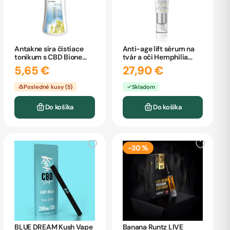
Antakne síra čistiace
Anti-age lift sérum na
tonikum s CBD Bione
tvár a oči Hemphilia
255ml
30ml
5,65 €
27,90 €
Posledné kusy (5)
Skladom
Do košíka
Do košíka
-30 %
BLUE DREAM Kush Vape
Banana Runtz LIVE