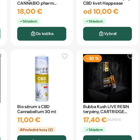
l
CANNABIO pharm
CBD kvet Happease
200ml
18,00 €
od 10,00 €
Skladom
Skladom
Do košíka
Vybrať
-30 %
Bio sérum s CBD
Bubba Kush LIVE RESIN
Cannabellum 30 ml
terpény, CARTRIDGE
eighty8 1ml
11,00 €
17,40 €
24,90 €
Posledné kusy (3)
Skladom