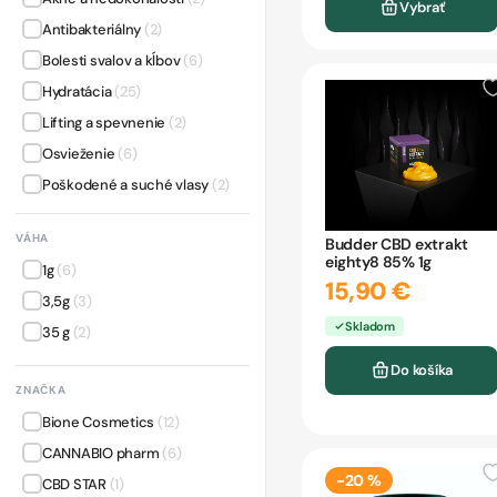
Telové mlieka
(3)
Vybrať
Antibakteriálny
(2)
Čistenie a odličovanie
(4)
Bolesti svalov a kĺbov
(6)
Šampóny
(3)
Hydratácia
(25)
Lifting a spevnenie
(2)
Osvieženie
(6)
Poškodené a suché vlasy
(2)
Upokojenie
(7)
VÁHA
Budder CBD extrakt
Vrásky a starnutie
(2)
eighty8 85% 1g
1g
(6)
Výživa a regenerácia
(11)
15,90 €
3,5g
(3)
Skladom
35 g
(2)
Do košíka
ZNAČKA
Bione Cosmetics
(12)
CANNABIO pharm
(6)
-20 %
CBD STAR
(1)