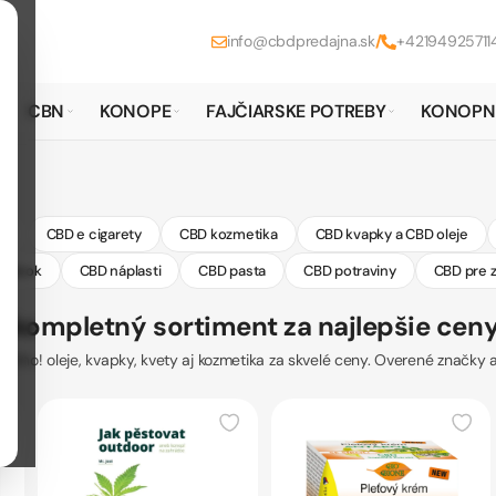
info@cbdpredajna.sk
/
+42194925711
CBN
KONOPE
FAJČIARSKE POTREBY
KONOPN
es
CBD e cigarety
CBD kozmetika
CBD kvapky a CBD oleje
spánok
CBD náplasti
CBD pasta
CBD potraviny
CBD pre z
 kompletný sortiment za najlepšie cen
ho! oleje, kvapky, kvety aj kozmetika za skvelé ceny. Overené značky a