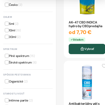
Česko
(2)
OBJEM
AK-47 CBD INDICA
5ml
(2)
hydro by CBDpredajňa
10ml
(19)
od 7,70 €
30ml
(2)
Skladom
Vybrať
SPEKTRUM
Plné spektrum
(15)
Široké spektrum
(6)
SPÔSOB PESTOVANIA
Organické
(2)
STAROSTLIVOSŤ
Intímne partie
(2)
Antibakteriálny gél s