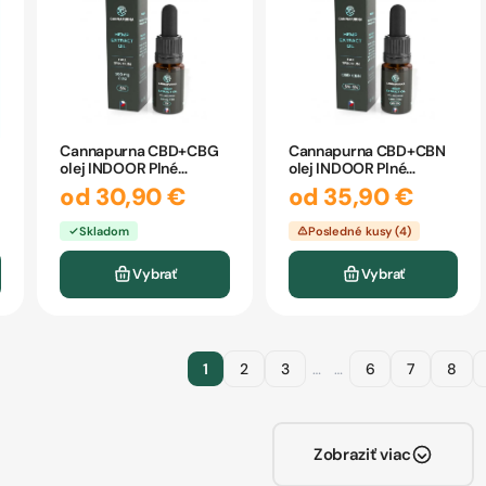
Cannapurna CBD+CBG
Cannapurna CBD+CBN
olej INDOOR Plné
olej INDOOR Plné
spektrum 10ml
spektrum 10ml
od 30,90 €
od 35,90 €
Skladom
Posledné kusy (4)
Vybrať
Vybrať
1
2
3
…
…
6
7
8
Zobraziť viac