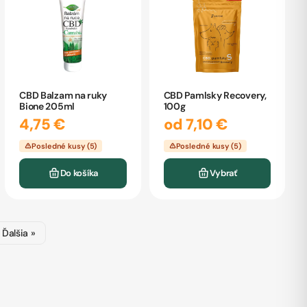
CBD Balzam na ruky
CBD Pamlsky Recovery,
Bione 205ml
100g
4,75 €
od 7,10 €
Posledné kusy (5)
Posledné kusy (5)
Do košíka
Vybrať
Ďalšia »