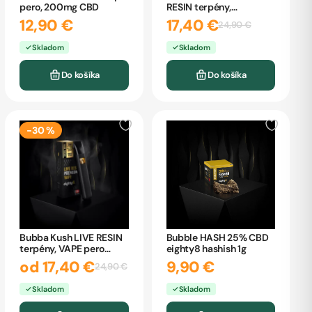
pero, 200mg CBD
RESIN terpény,
CARTRIDGE eighty8 1ml
12,90 €
17,40 €
24,90 €
Skladom
Skladom
Do košíka
Do košíka
-30 %
Bubble HASH 25% CBD
Bubba Kush LIVE RESIN
eighty8 hashish 1g
terpény, VAPE pero
eighty8
9,90 €
od 17,40 €
24,90 €
Skladom
Skladom