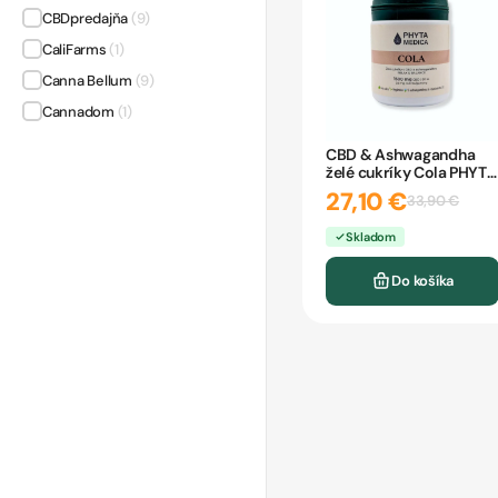
CBDpredajňa
(9)
CaliFarms
(1)
Canna Bellum
(9)
Cannadom
(1)
Cannaline
(3)
CBD & Ashwagandha
želé cukríky Cola PHYTA
Cannapurna
(5)
MEDICA 60 ks
27,10 €
33,90 €
CurePoint
(12)
Enecta
(5)
Skladom
HEAVENS HAZE
(2)
Do košíka
HEMNIA
(12)
Happease
(7)
Harmony
(2)
Hemphilia
(13)
KanaVape
(2)
Konopný Táta
(1)
Kush CBD vape
(1)