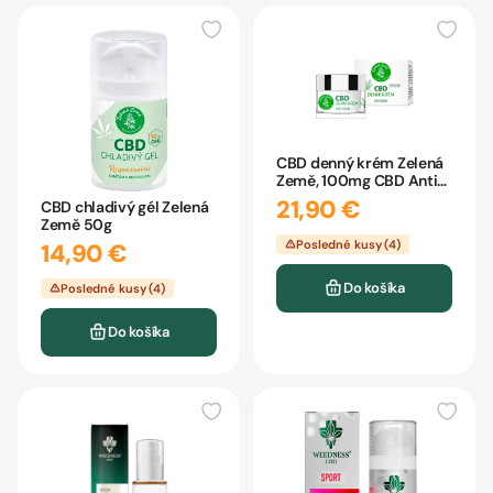
CBD denný krém Zelená
Země, 100mg CBD Anti-
Aging
21,90 €
CBD chladivý gél Zelená
Země 50g
Posledné kusy (4)
14,90 €
Do košíka
Posledné kusy (4)
Do košíka