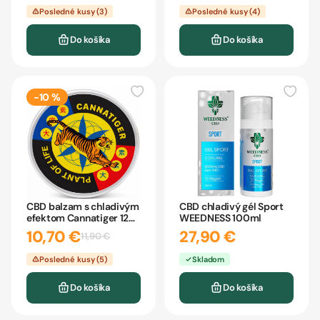
Posledné kusy (3)
Posledné kusy (4)
Do košíka
Do košíka
-10 %
CBD balzam s chladivým
CBD chladivý gél Sport
efektom Cannatiger 12
WEEDNESS 100ml
ml
10,70 €
27,90 €
11,90 €
Posledné kusy (5)
Skladom
Do košíka
Do košíka