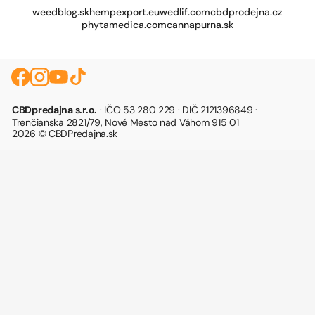
weedblog.sk
hempexport.eu
wedlif.com
cbdprodejna.cz
phytamedica.com
cannapurna.sk
CBDpredajna s.r.o.
· IČO 53 280 229 · DIČ 2121396849 ·
Trenčianska 2821/79, Nové Mesto nad Váhom 915 01
2026 © CBDPredajna.sk