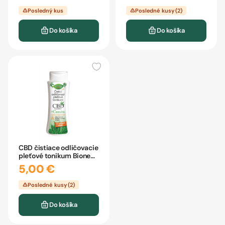
Posledný kus
Posledné kusy (2)
Do košíka
Do košíka
CBD čistiace odličovacie
pleťové tonikum Bione
255ml
5,00 €
Posledné kusy (2)
Do košíka