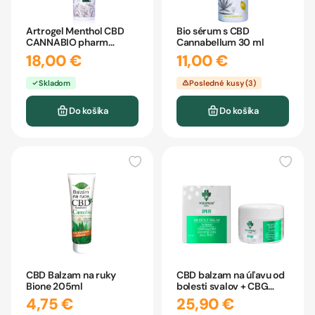
Artrogel Menthol CBD
Bio sérum s CBD
CANNABIO pharm
Cannabellum 30 ml
200ml
18,00 €
11,00 €
Skladom
Posledné kusy (3)
Do košíka
Do košíka
CBD Balzam na ruky
CBD balzam na úľavu od
Bione 205ml
bolesti svalov + CBG
WEEDNESS 50ml
4,75 €
25,90 €