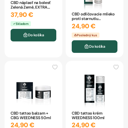
CBD náplasť na bolesť
Zelená Země, EXTRA
veľké 100 mg
37,90 €
CBD odličovacie mlieko
proti starnutiu
WEEDNESS 200ml
Skladom
24,90 €
Do košíka
Posledný kus
Do košíka
CBD tattoo balzam +
CBD tattoo krém
CBG WEEDNESS 50ml
WEEDNESS 100ml
24,90 €
24,90 €