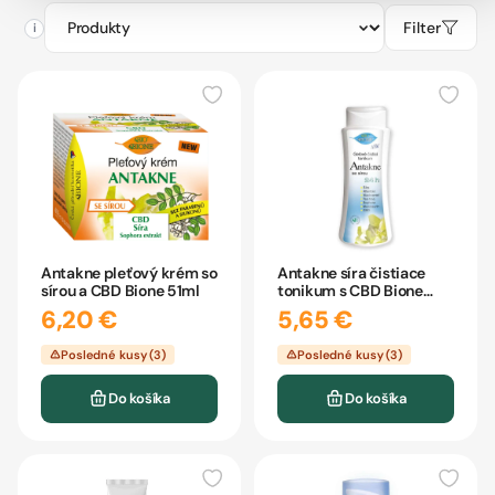
Filter
i
Antakne pleťový krém so
Antakne síra čistiace
sírou a CBD Bione 51ml
tonikum s CBD Bione
255ml
6,20 €
5,65 €
Posledné kusy (3)
Posledné kusy (3)
Do košíka
Do košíka