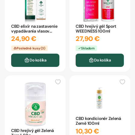
CBD elixír na zastavenie
CBD hrejivý gél Sport
vypadávania vlasov
WEEDNESS 100ml
WEEDNESS 100ml
24,90 €
27,90 €
Posledné kusy (3)
Skladom
Do košíka
Do košíka
CBD kondicionér Zelená
Země 100ml
10,30 €
CBD hrejivý gél Zelená