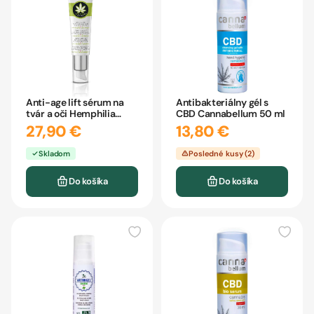
Anti-age lift sérum na
Antibakteriálny gél s
tvár a oči Hemphilia
CBD Cannabellum 50 ml
30ml
27,90 €
13,80 €
Skladom
Posledné kusy (2)
Do košíka
Do košíka