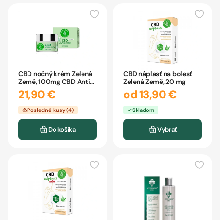
CBD nočný krém Zelená
CBD náplasť na bolesť
Země, 100mg CBD Anti-
Zelená Země, 20 mg
Aging
21,90 €
od 13,90 €
Posledné kusy (4)
Skladom
Do košíka
Vybrať