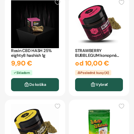
Rosin CBD HASH 25%
STRAWBERRY
eighty8 hashish 1g
BUBBLEGUM konopné
CBD šišky Happease
9,90 €
od 10,00 €
Skladom
Posledné kusy (4)
Do košíka
Vybrať