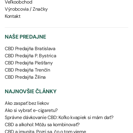
Veľkoobchod
Výrobcovia / Značky
Kontakt
NAŠE PREDAJNE
CBD Predajňa Bratislava
CBD Predajňa P. Bystrica
CBD Predajňa Piešťany
CBD Predajňa Trenčín
CBD Predajňa Žilina
NAJNOVŠIE ČLÁNKY
Ako zaspať bez liekov
Ako si vybrať e-cigaretu?
Správne dávkovanie CBD: Koľko kvapiek si mám dať?
CBD a alkohol: Môžu sa kombinovať?
CBD a imunita. Pozri sa, čo o tom vieme