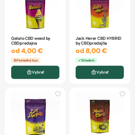
Gelato CBD weed by
Jack Herer CBD HYBRID
CBDpredajna
by CBDpredajňa
od 4,00 €
od 8,00 €
Posledný kus
Skladom
Vybrať
Vybrať