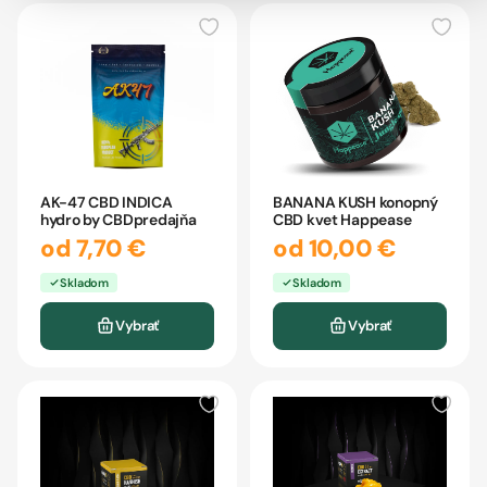
AK-47 CBD INDICA
BANANA KUSH konopný
hydro by CBDpredajňa
CBD kvet Happease
od 7,70 €
od 10,00 €
Skladom
Skladom
Vybrať
Vybrať