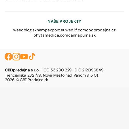
NAŠE PROJEKTY
weedblog.sk
hempexport.eu
wedlif.com
cbdprodejna.cz
phytamedica.com
cannapurna.sk
CBDpredajna s.r.o.
· IČO 53 280 229 · DIČ 2121396849 ·
Trenčianska 2821/79, Nové Mesto nad Váhom 915 01
2026 © CBDPredajna.sk