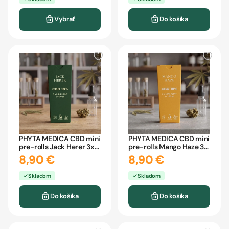
Vybrať
Do košíka
PHYTA MEDICA CBD mini
PHYTA MEDICA CBD mini
pre-rolls Jack Herer 3x
pre-rolls Mango Haze 3x
0,55g
0,55g
8,90 €
8,90 €
Skladom
Skladom
Do košíka
Do košíka