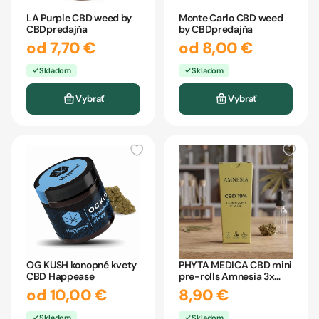
LA Purple CBD weed by
Monte Carlo CBD weed
CBDpredajňa
by CBDpredajňa
od 7,70 €
od 8,00 €
Skladom
Skladom
Vybrať
Vybrať
OG KUSH konopné kvety
PHYTA MEDICA CBD mini
CBD Happease
pre-rolls Amnesia 3x
0,55g
od 10,00 €
8,90 €
Skladom
Skladom