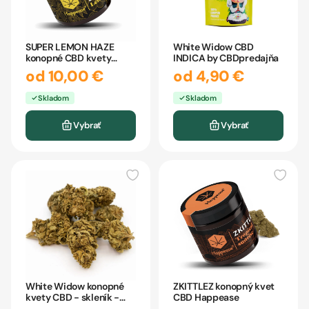
SUPER LEMON HAZE
White Widow CBD
konopné CBD kvety
INDICA by CBDpredajňa
Happease
od 10,00 €
od 4,90 €
Skladom
Skladom
Vybrať
Vybrať
White Widow konopné
ZKITTLEZ konopný kvet
kvety CBD - skleník -
CBD Happease
BULK