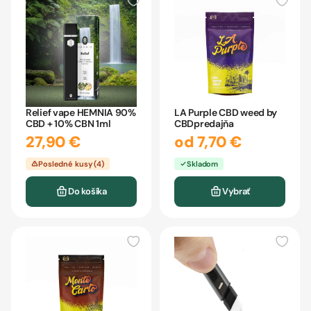
Relief vape HEMNIA 90%
LA Purple CBD weed by
CBD + 10% CBN 1ml
CBDpredajňa
27,90 €
od 7,70 €
Posledné kusy (4)
Skladom
Do košíka
Vybrať