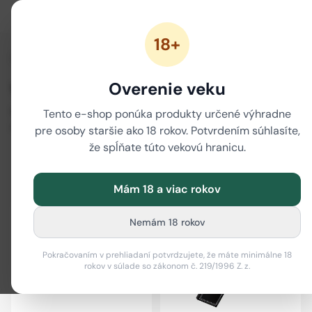
18+
/
Domov
None
Overenie veku
Všetky produkty
Kompletný katalóg CBD produktov — oleje, kvety, kozmetika, vape a
Tento e-shop ponúka produkty určené výhradne
ďalšie.
pre osoby staršie ako 18 rokov. Potvrdením súhlasíte,
že spĺňate túto vekovú hranicu.
Filter
i
Mám 18 a viac rokov
Nemám 18 rokov
Pokračovaním v prehliadaní potvrdzujete, že máte minimálne 18
rokov v súlade so zákonom č. 219/1996 Z. z.