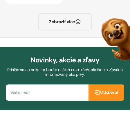
Zobraziť viac
Novinky, akcie a zľavy
Prihlás sa na odber a buď o našich novinkách, akciách a zľavách
informovaný ako prvý.
Odoberať