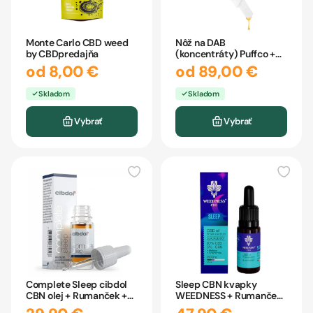
Monte Carlo CBD weed
Nôž na DAB
by CBDpredajňa
(koncentráty) Puffco +
NAHRIEVANIE
od 8,00 €
od 89,00 €
Skladom
Skladom
Vybrať
Vybrať
Complete Sleep cibdol
Sleep CBN kvapky
CBN olej + Rumanček +
WEEDNESS + Rumanček
Levanduľa 10ml
+ Melissa 10ml