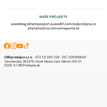
NAŠE PROJEKTY
weedblog.sk
hempexport.eu
wedlif.com
cbdprodejna.cz
phytamedica.com
cannapurna.sk
CBDpredajna s.r.o.
· IČO 53 280 229 · DIČ 2121396849 ·
Trenčianska 2821/79, Nové Mesto nad Váhom 915 01
2026 © CBDPredajna.sk