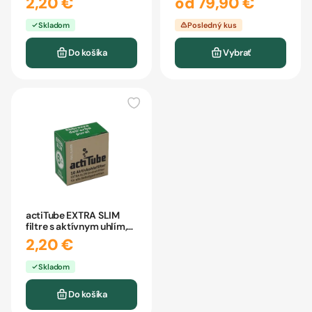
2,20 €
od 79,90 €
Skladom
Posledný kus
Do košíka
Vybrať
actiTube EXTRA SLIM
filtre s aktívnym uhlím,
6mm 10ks
2,20 €
Skladom
Do košíka