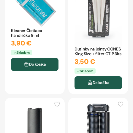
Kleaner Čistiaca
handrička 9 ml
3,90 €
Dutinky na jointy CONES
Skladom
King Size + filter CTIP 3ks
3,50 €
Do košíka
Skladom
Do košíka