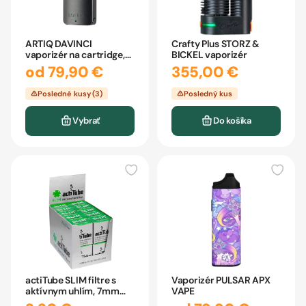
ARTIQ DAVINCI
Crafty Plus STORZ &
vaporizér na cartridge,
BICKEL vaporizér
závit 510
od 79,90 €
355,00 €
Posledné kusy (3)
Posledný kus
Vybrať
Do košíka
actiTube SLIM filtre s
Vaporizér PULSAR APX
aktívnym uhlím, 7mm
VAPE
10ks