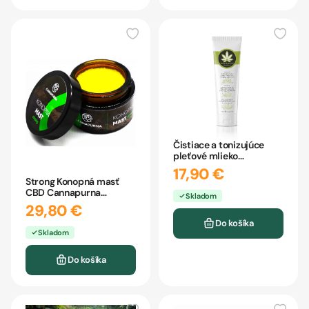
Čistiace a tonizujúce
pleťové mlieko
Hemphilia 125ml
17,90 €
Strong Konopná masť
CBD Cannapurna
Skladom
1000mg
29,80 €
Do košíka
Skladom
Do košíka