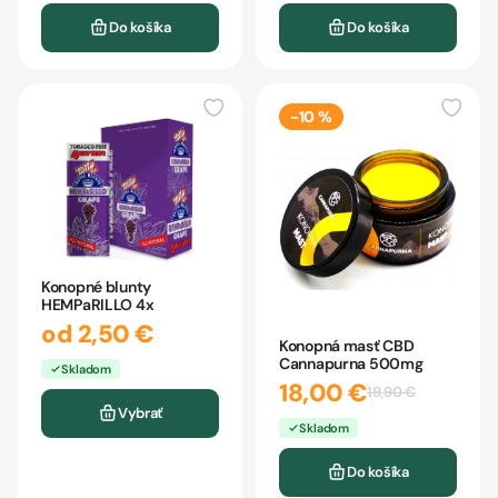
Do košíka
Do košíka
-10 %
Konopné blunty
HEMPaRILLO 4x
od 2,50 €
Konopná masť CBD
Cannapurna 500mg
Skladom
18,00 €
19,90 €
Vybrať
Skladom
Do košíka