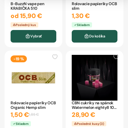
B-BuzzN vape pen
Rolovacie papieriky OCB
KRABIČKA 510
slim
od 15,90 €
1,30 €
Posledný kus
Skladom
Vybrať
Do košíka
-19 %
Rolovacie papieriky OCB
CBN cukríky na spánok
Organic Hemp slim
Watermelon eighty8 10
kusov
1,50 €
28,90 €
1,85 €
Skladom
Posledné kusy (3)