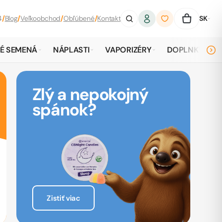
4
/
Blog
/
Veľkoobchod
/
Obľúbené
/
Kontakt
SK
É SEMENÁ
NÁPLASTI
VAPORIZÉRY
DOPLNKY
Zlý a nepokojný
spánok?
Zistiť viac