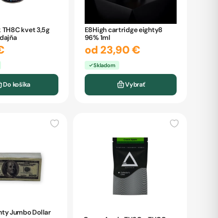
 TH8C kvet 3,5g
E8High cartridge eighty8
dajňa
96% 1ml
€
od 23,90 €
Skladom
Do košíka
Vybrať
inty Jumbo Dollar