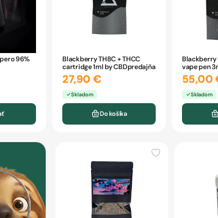
pero 96%
Blackberry TH8C + THCC
Blackberry
cartridge 1ml by CBDpredajňa
vape pen 3
CBDpredaj
27,90 €
55,00 
Skladom
Skladom
ať
Do košíka