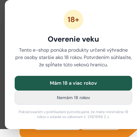
18+
ZĽAVY
NOVÉ CANNABINOIDY
CBD
CBG
Overenie veku
Tento e-shop ponúka produkty určené výhradne
Náplasti HE
pre osoby staršie ako 18 rokov. Potvrdením súhlasíte,
že spĺňate túto vekovú hranicu.
výhodnejšie
Mám 18 a viac rokov
Nemám 18 rokov
Využi zľavu 30% na vybrané druhy!
Pokračovaním v prehliadaní potvrdzujete, že máte minimálne 18
rokov v súlade so zákonom č. 219/1996 Z. z.
Nakupovať
Zistiť viac