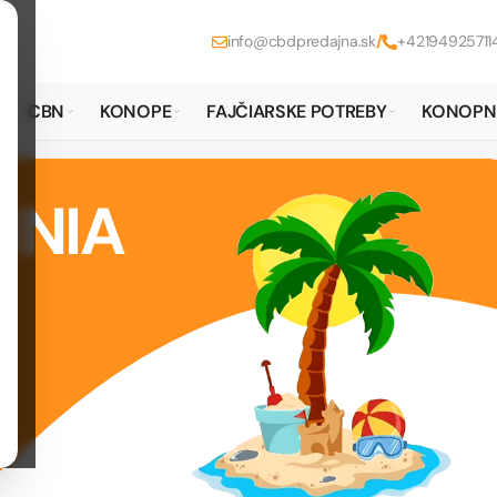
info@cbdpredajna.sk
/
+42194925711
CBN
KONOPE
FAJČIARSKE POTREBY
KONOPN
MNIA