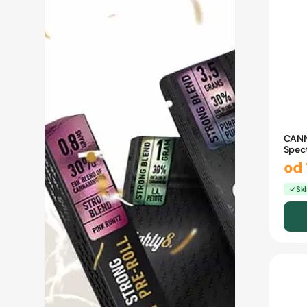
CANN
Spec
od 
Sk