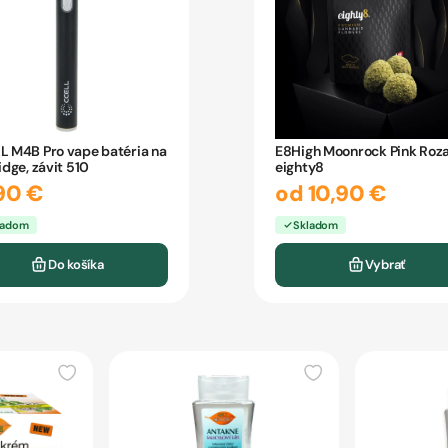
L M4B Pro vape batéria na
E8High Moonrock Pink Roz
idge, závit 510
eighty8
90 €
od 10,90 €
ladom
Skladom
Do košíka
Vybrať