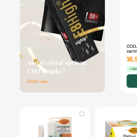
CCEL
cartr
16,
Ako si vybrať správne
CBD kvapky?
Sk
Zistiť viac