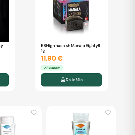
ay
E8High hashish Manala Eighty8
1g
11,90 €
Skladom
Do košíka