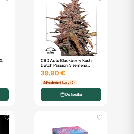
0%
CBD Auto Blackberry Kush
Dutch Passion, 3 semená
konope
39,90 €
Posledné kusy (2)
Do košíka