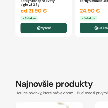
E8High konopné kvety
E8High small buds
eighty8 3,5g
od 31,90 €
24,90 €
Skladom
Skladom
Vybrať
Do koš
Najnovšie produkty
Horúce novinky, ktoré práve dorazili. Buď medzi prvými