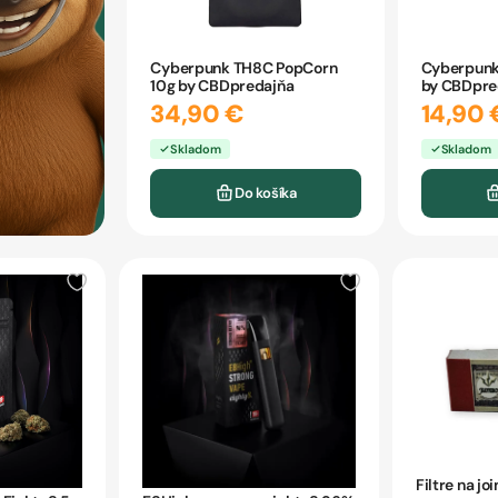
Cyberpunk TH8C PopCorn
Cyberpunk
10g by CBDpredajňa
by CBDpre
34,90 €
14,90 
Skladom
Skladom
Do košíka
Filtre na jo