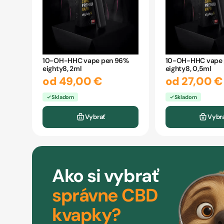
10-OH-HHC vape pen 96%
10-OH-HHC vape 
eighty8, 2ml
eighty8, 0,5ml
od 49,00 €
od 27,00 €
Skladom
Skladom
Vybrať
Vybr
Ako si vybrať
správne CBD
kvapky?