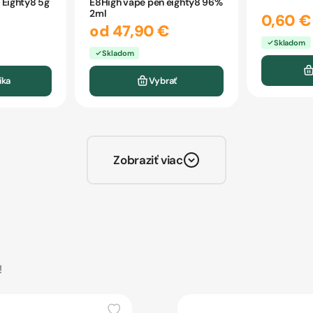
 Eighty8 5g
E8High vape pen eighty8 96%
2ml
0,60 €
od 47,90 €
Skladom
Skladom
íka
Vybrať
Zobraziť viac
!