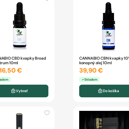
ABIO CBD kvapky Broad
CANNABIO CBN kvapky 1
trum 10ml
konopný olej 10ml
16,50 €
39,90 €
ladom
Skladom
Vybrať
Do košíka