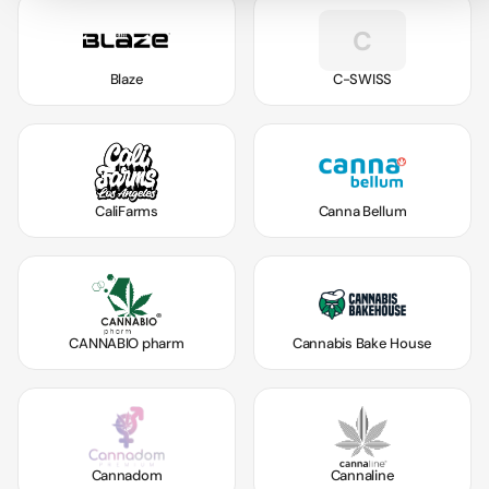
C
Blaze
C-SWISS
CaliFarms
Canna Bellum
CANNABIO pharm
Cannabis Bake House
Cannadom
Cannaline