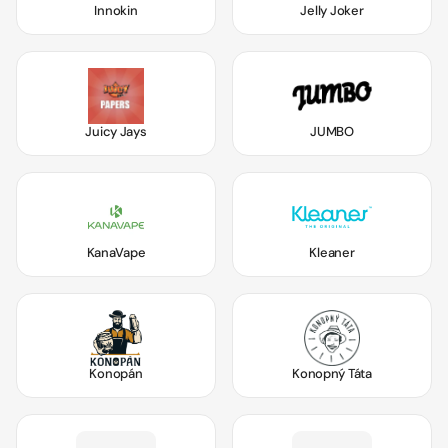
Innokin
Jelly Joker
Juicy Jays
JUMBO
KanaVape
Kleaner
Konopán
Konopný Táta