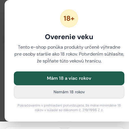
18+
/
Domov
Značky
Overenie veku
Značky
Tento e-shop ponúka produkty určené výhradne
80 značiek
pre osoby staršie ako 18 rokov. Potvrdením súhlasíte,
že spĺňate túto vekovú hranicu.
Mám 18 a viac rokov
actiTube
Best Buds
Nemám 18 rokov
Pokračovaním v prehliadaní potvrdzujete, že máte minimálne 18
rokov v súlade so zákonom č. 219/1996 Z. z.
Bione Cosmetics
Black Leaf