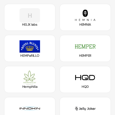
H
HELIX labs
HEMNIA
HEMPaRILLO
HEMPER
Hemphilia
HQD