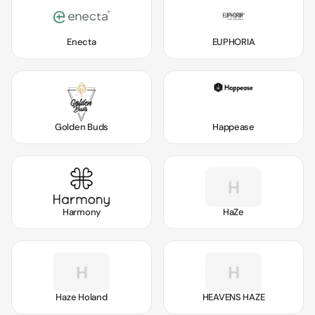
Enecta
EUPHORIA
Golden Buds
Happease
H
Harmony
HaZe
H
H
Haze Holand
HEAVENS HAZE