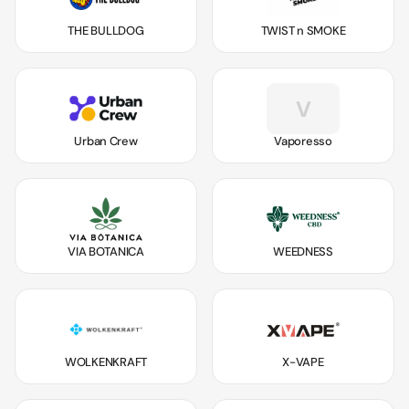
THE BULLDOG
TWIST n SMOKE
V
Urban Crew
Vaporesso
VIA BOTANICA
WEEDNESS
WOLKENKRAFT
X-VAPE