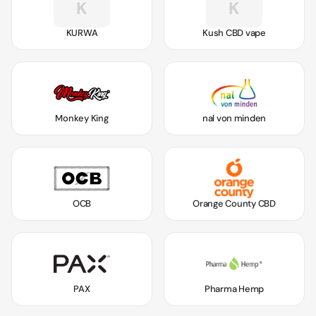
K
K
KURWA
Kush CBD vape
Monkey King
nal von minden
OCB
Orange County CBD
PAX
Pharma Hemp