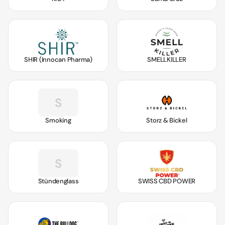
SHIR (Innocan Pharma)
SMELLKILLER
S
Smoking
Storz & Bickel
S
Stündenglass
SWISS CBD POWER