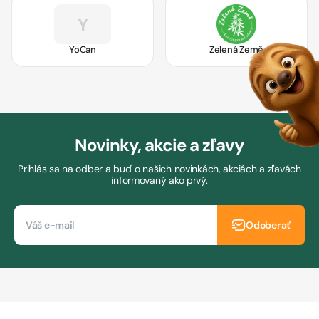
Y
YoCan
Zelená Země
Novinky, akcie a zľavy
Prihlás sa na odber a buď o našich novinkách, akciách a zľavách
informovaný ako prvý.
Odoberať