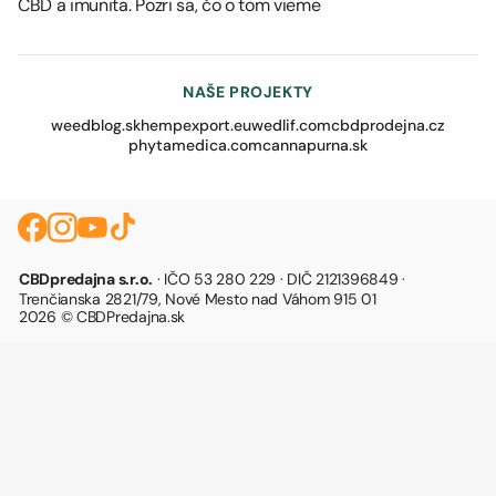
CBD a imunita. Pozri sa, čo o tom vieme
NAŠE PROJEKTY
weedblog.sk
hempexport.eu
wedlif.com
cbdprodejna.cz
phytamedica.com
cannapurna.sk
CBDpredajna s.r.o.
· IČO 53 280 229 · DIČ 2121396849 ·
Trenčianska 2821/79, Nové Mesto nad Váhom 915 01
2026 © CBDPredajna.sk