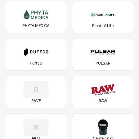
PHYTA MEDICA
Plant of Life
Puffco
PULSAR
R
RAVE
RAW
R
RIOT
Santa Cruz