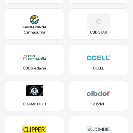
C
Cannapurna
CBD STAR
CBDpredajňa
CCELL
CHAMP HIGH
cibdol