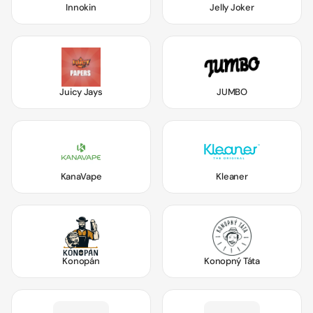
Innokin
Jelly Joker
Juicy Jays
JUMBO
KanaVape
Kleaner
Konopán
Konopný Táta