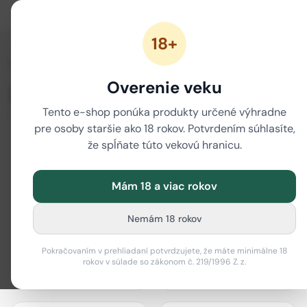
18+
/
Domov
Značky
Overenie veku
Značky
Tento e-shop ponúka produkty určené výhradne
80 značiek
pre osoby staršie ako 18 rokov. Potvrdením súhlasíte,
že spĺňate túto vekovú hranicu.
Mám 18 a viac rokov
actiTube
Best Buds
Nemám 18 rokov
Pokračovaním v prehliadaní potvrdzujete, že máte minimálne 18
rokov v súlade so zákonom č. 219/1996 Z. z.
Bione Cosmetics
Black Leaf