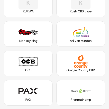
K
K
KURWA
Kush CBD vape
Monkey King
nal von minden
OCB
Orange County CBD
PAX
Pharma Hemp