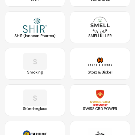
SHIR (Innocan Pharma)
SMELLKILLER
S
Smoking
Storz & Bickel
S
Stündenglass
SWISS CBD POWER