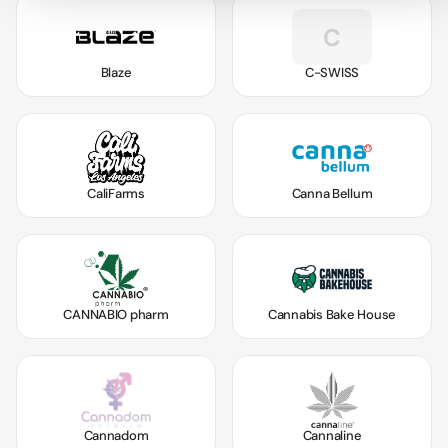
C
Blaze
C-SWISS
CaliFarms
Canna Bellum
CANNABIO pharm
Cannabis Bake House
Cannadom
Cannaline