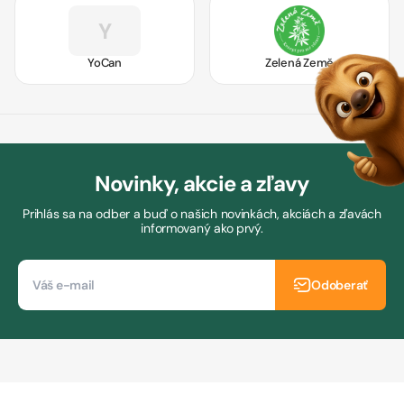
Y
YoCan
Zelená Země
Novinky, akcie a zľavy
Prihlás sa na odber a buď o našich novinkách, akciách a zľavách
informovaný ako prvý.
Odoberať