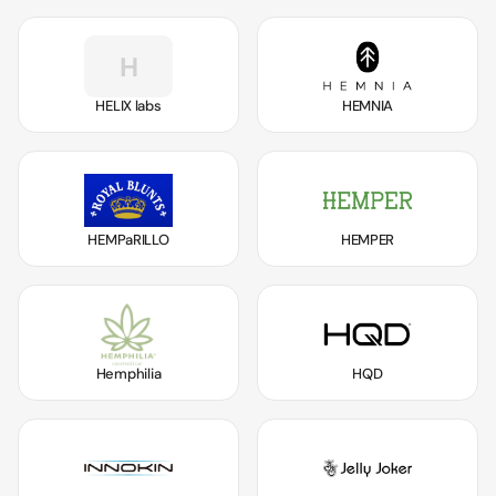
H
HELIX labs
HEMNIA
HEMPaRILLO
HEMPER
Hemphilia
HQD