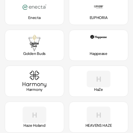
Enecta
EUPHORIA
Golden Buds
Happease
H
Harmony
HaZe
H
H
Haze Holand
HEAVENS HAZE