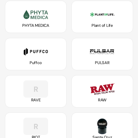
PHYTA MEDICA
Plant of Life
Puffco
PULSAR
R
RAVE
RAW
R
RIOT
Santa Cruz