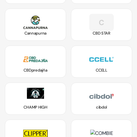
C
Cannapurna
CBD STAR
CBDpredajňa
CCELL
CHAMP HIGH
cibdol