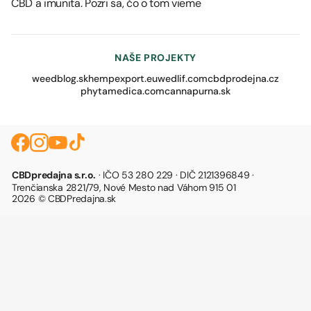
CBD a imunita. Pozri sa, čo o tom vieme
NAŠE PROJEKTY
weedblog.sk
hempexport.eu
wedlif.com
cbdprodejna.cz
phytamedica.com
cannapurna.sk
CBDpredajna s.r.o.
· IČO 53 280 229 · DIČ 2121396849 ·
Trenčianska 2821/79, Nové Mesto nad Váhom 915 01
2026 © CBDPredajna.sk