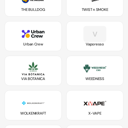
THE BULLDOG
TWIST n SMOKE
V
Urban Crew
Vaporesso
VIA BOTANICA
WEEDNESS
WOLKENKRAFT
X-VAPE