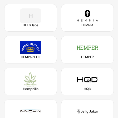
H
HELIX labs
HEMNIA
HEMPaRILLO
HEMPER
Hemphilia
HQD