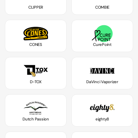
CLIPPER
COMBIE
CONES
CurePoint
D-TOX
DaVinci Vaporizer
Dutch Passion
eighty8