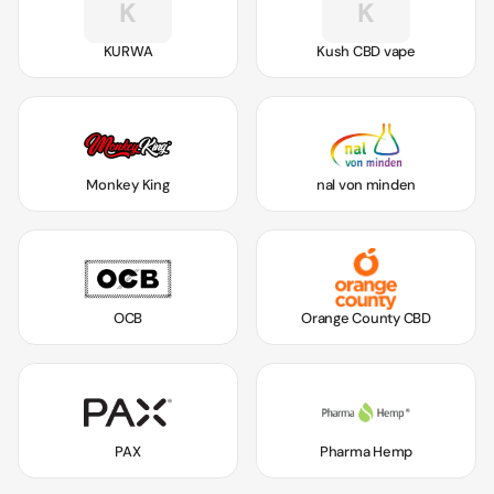
K
K
KURWA
Kush CBD vape
Monkey King
nal von minden
OCB
Orange County CBD
PAX
Pharma Hemp