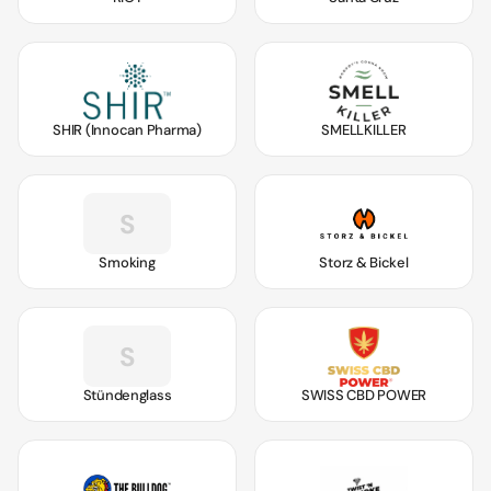
SHIR (Innocan Pharma)
SMELLKILLER
S
Smoking
Storz & Bickel
S
Stündenglass
SWISS CBD POWER