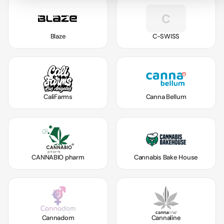
C
Blaze
C-SWISS
CaliFarms
Canna Bellum
CANNABIO pharm
Cannabis Bake House
Cannadom
Cannaline