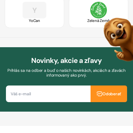
Y
YoCan
Zelená Země
Novinky, akcie a zľavy
Prihlás sa na odber a buď o našich novinkách, akciách a zľavách
informovaný ako prvý.
Odoberať