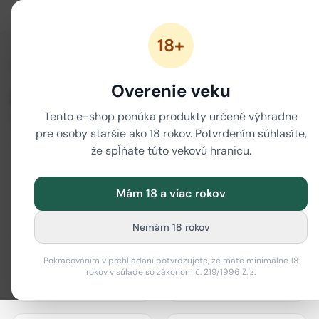
18+
/
Domov
Značky
Overenie veku
Značky
Tento e-shop ponúka produkty určené výhradne
80 značiek
pre osoby staršie ako 18 rokov. Potvrdením súhlasíte,
že spĺňate túto vekovú hranicu.
Mám 18 a viac rokov
actiTube
Best Buds
Nemám 18 rokov
Pokračovaním v prehliadaní potvrdzujete, že máte minimálne 18
rokov v súlade so zákonom č. 219/1996 Z. z.
Bione Cosmetics
Black Leaf