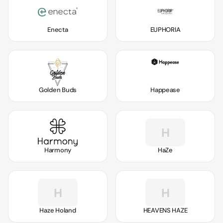
Enecta
EUPHORIA
Golden Buds
Happease
H
Harmony
HaZe
H
H
Haze Holand
HEAVENS HAZE