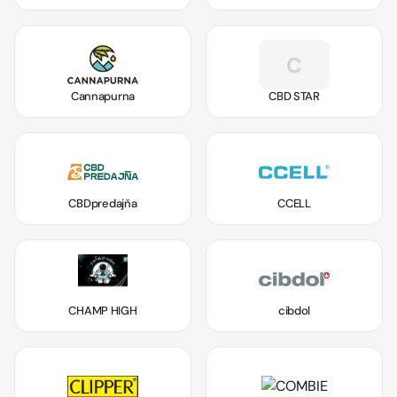
C
Cannapurna
CBD STAR
CBDpredajňa
CCELL
CHAMP HIGH
cibdol