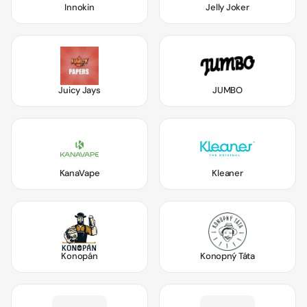
Innokin
Jelly Joker
Juicy Jays
JUMBO
KanaVape
Kleaner
Konopán
Konopný Táta