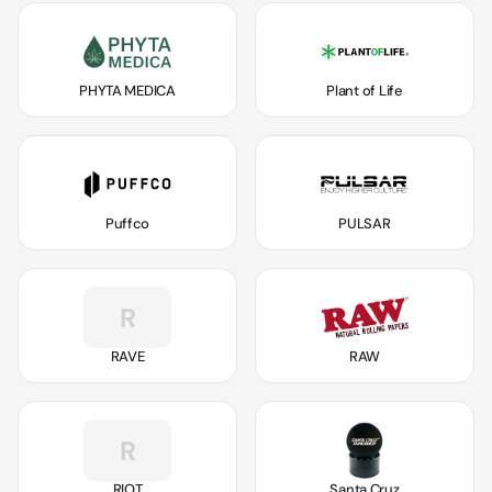
PHYTA MEDICA
Plant of Life
Puffco
PULSAR
R
RAVE
RAW
R
RIOT
Santa Cruz