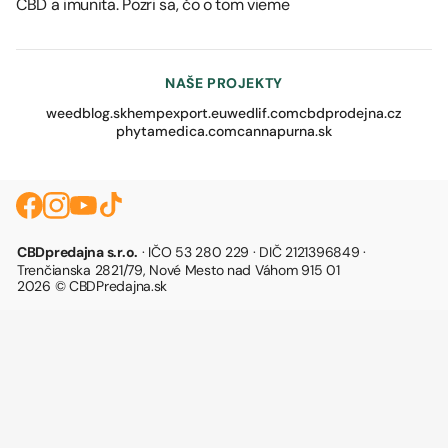
CBD a imunita. Pozri sa, čo o tom vieme
NAŠE PROJEKTY
weedblog.sk
hempexport.eu
wedlif.com
cbdprodejna.cz
phytamedica.com
cannapurna.sk
CBDpredajna s.r.o.
· IČO 53 280 229 · DIČ 2121396849 ·
Trenčianska 2821/79, Nové Mesto nad Váhom 915 01
2026 © CBDPredajna.sk