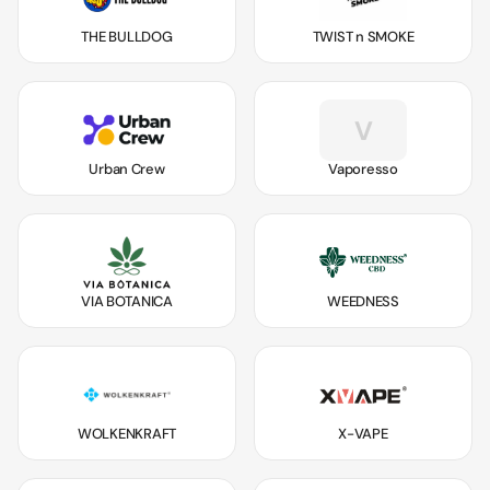
THE BULLDOG
TWIST n SMOKE
V
Urban Crew
Vaporesso
VIA BOTANICA
WEEDNESS
WOLKENKRAFT
X-VAPE