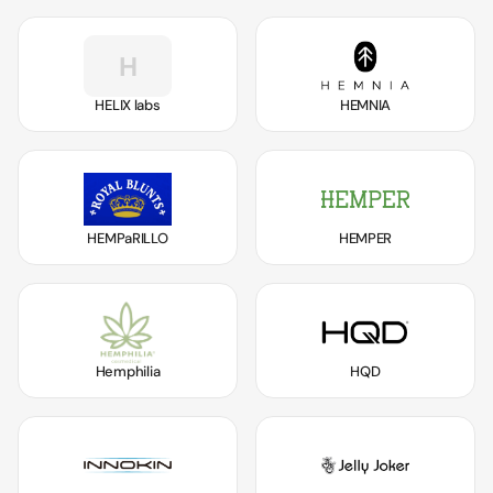
H
HELIX labs
HEMNIA
HEMPaRILLO
HEMPER
Hemphilia
HQD