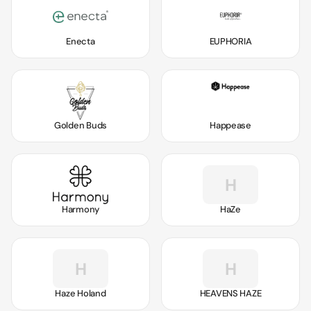
Enecta
EUPHORIA
Golden Buds
Happease
H
Harmony
HaZe
H
H
Haze Holand
HEAVENS HAZE