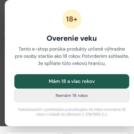
18+
/
Domov
Značky
Overenie veku
Značky
Tento e-shop ponúka produkty určené výhradne
80 značiek
pre osoby staršie ako 18 rokov. Potvrdením súhlasíte,
že spĺňate túto vekovú hranicu.
Mám 18 a viac rokov
actiTube
Best Buds
Nemám 18 rokov
Pokračovaním v prehliadaní potvrdzujete, že máte minimálne 18
rokov v súlade so zákonom č. 219/1996 Z. z.
Bione Cosmetics
Black Leaf