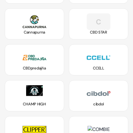
C
Cannapurna
CBD STAR
CBDpredajňa
CCELL
CHAMP HIGH
cibdol