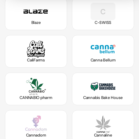
C
Blaze
C-SWISS
CaliFarms
Canna Bellum
CANNABIO pharm
Cannabis Bake House
Cannadom
Cannaline