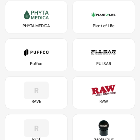
PHYTA MEDICA
Plant of Life
Puffco
PULSAR
R
RAVE
RAW
R
RIOT
Santa Cruz