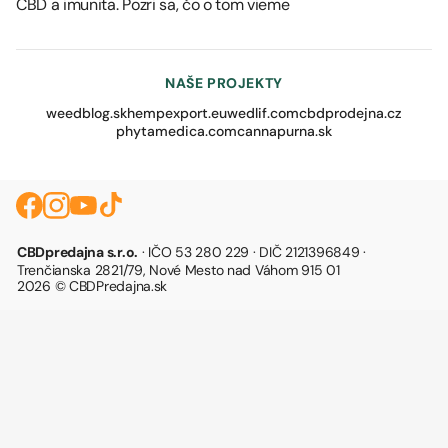
CBD a imunita. Pozri sa, čo o tom vieme
NAŠE PROJEKTY
weedblog.sk
hempexport.eu
wedlif.com
cbdprodejna.cz
phytamedica.com
cannapurna.sk
CBDpredajna s.r.o.
· IČO 53 280 229 · DIČ 2121396849 ·
Trenčianska 2821/79, Nové Mesto nad Váhom 915 01
2026 © CBDPredajna.sk