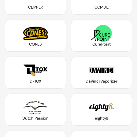
CLIPPER
COMBIE
CONES
CurePoint
D-TOX
DaVinci Vaporizer
Dutch Passion
eighty8