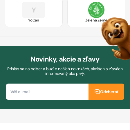
Y
YoCan
Zelená Země
Novinky, akcie a zľavy
Prihlás sa na odber a buď o našich novinkách, akciách a zľavách
informovaný ako prvý.
Odoberať