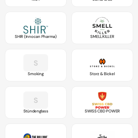
SHIR (Innocan Pharma)
SMELLKILLER
S
Smoking
Storz & Bickel
S
Stündenglass
SWISS CBD POWER