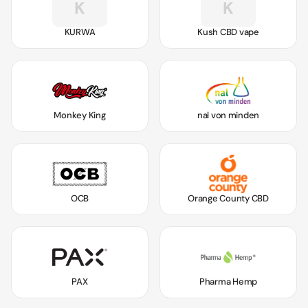
K
K
KURWA
Kush CBD vape
Monkey King
nal von minden
OCB
Orange County CBD
PAX
Pharma Hemp