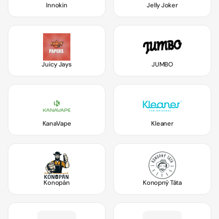
Innokin
Jelly Joker
Juicy Jays
JUMBO
KanaVape
Kleaner
Konopán
Konopný Táta