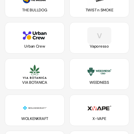
THE BULLDOG
TWIST n SMOKE
V
Urban Crew
Vaporesso
VIA BOTANICA
WEEDNESS
WOLKENKRAFT
X-VAPE