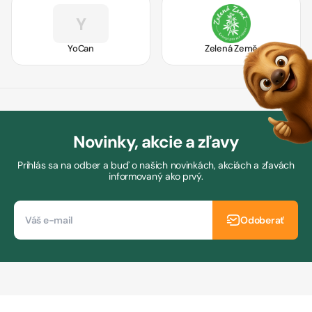
Y
YoCan
Zelená Země
Novinky, akcie a zľavy
Prihlás sa na odber a buď o našich novinkách, akciách a zľavách
informovaný ako prvý.
Odoberať