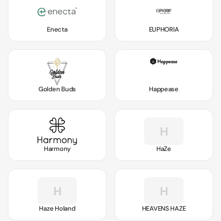
Enecta
EUPHORIA
Golden Buds
Happease
H
Harmony
HaZe
H
H
Haze Holand
HEAVENS HAZE