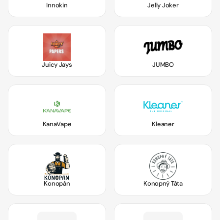
Innokin
Jelly Joker
Juicy Jays
JUMBO
KanaVape
Kleaner
Konopán
Konopný Táta