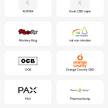
K
K
KURWA
Kush CBD vape
Monkey King
nal von minden
OCB
Orange County CBD
PAX
Pharma Hemp