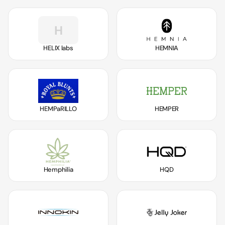
H
HELIX labs
HEMNIA
HEMPaRILLO
HEMPER
Hemphilia
HQD