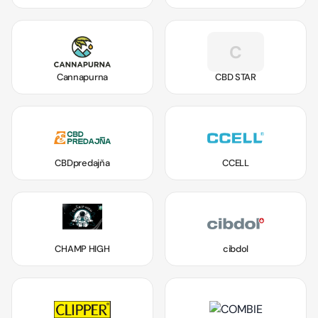
C
Cannapurna
CBD STAR
CBDpredajňa
CCELL
CHAMP HIGH
cibdol