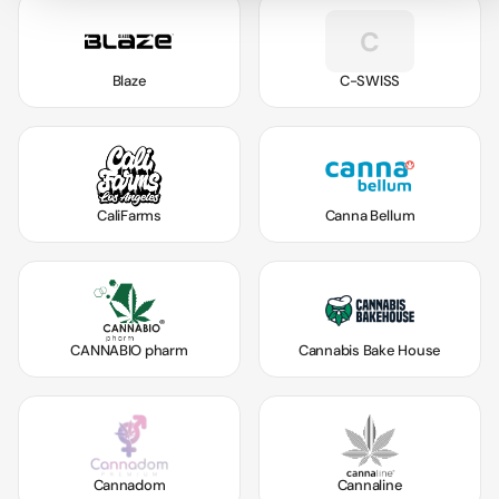
C
Blaze
C-SWISS
CaliFarms
Canna Bellum
CANNABIO pharm
Cannabis Bake House
Cannadom
Cannaline