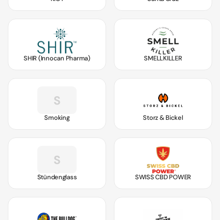
SHIR (Innocan Pharma)
SMELLKILLER
S
Smoking
Storz & Bickel
S
Stündenglass
SWISS CBD POWER