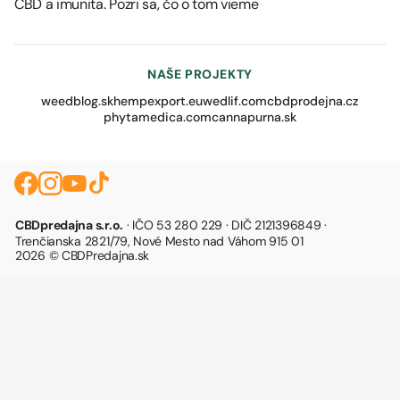
CBD a imunita. Pozri sa, čo o tom vieme
NAŠE PROJEKTY
weedblog.sk
hempexport.eu
wedlif.com
cbdprodejna.cz
phytamedica.com
cannapurna.sk
CBDpredajna s.r.o.
· IČO 53 280 229 · DIČ 2121396849 ·
Trenčianska 2821/79, Nové Mesto nad Váhom 915 01
2026 © CBDPredajna.sk