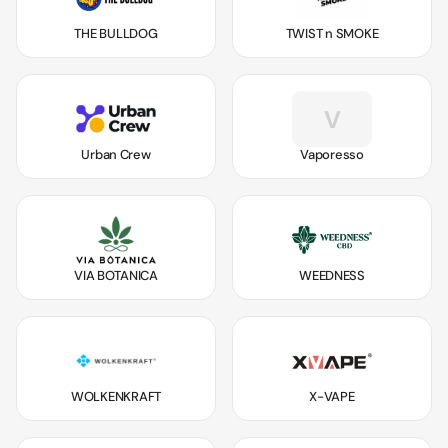
THE BULLDOG
TWIST n SMOKE
V
Urban Crew
Vaporesso
VIA BOTANICA
WEEDNESS
WOLKENKRAFT
X-VAPE