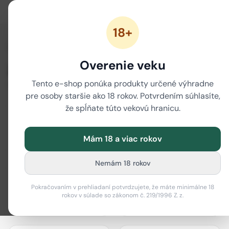
18+
/
Domov
Značky
Overenie veku
Značky
Tento e-shop ponúka produkty určené výhradne
80 značiek
pre osoby staršie ako 18 rokov. Potvrdením súhlasíte,
že spĺňate túto vekovú hranicu.
Mám 18 a viac rokov
actiTube
Best Buds
Nemám 18 rokov
Pokračovaním v prehliadaní potvrdzujete, že máte minimálne 18
rokov v súlade so zákonom č. 219/1996 Z. z.
Bione Cosmetics
Black Leaf