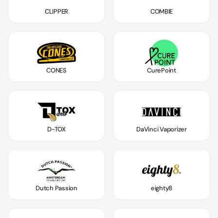
CLIPPER
COMBIE
CONES
CurePoint
D-TOX
DaVinci Vaporizer
Dutch Passion
eighty8