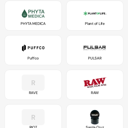
PHYTA MEDICA
Plant of Life
Puffco
PULSAR
R
RAVE
RAW
R
RIOT
Santa Cruz