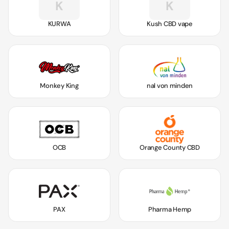
K
K
KURWA
Kush CBD vape
Monkey King
nal von minden
OCB
Orange County CBD
PAX
Pharma Hemp