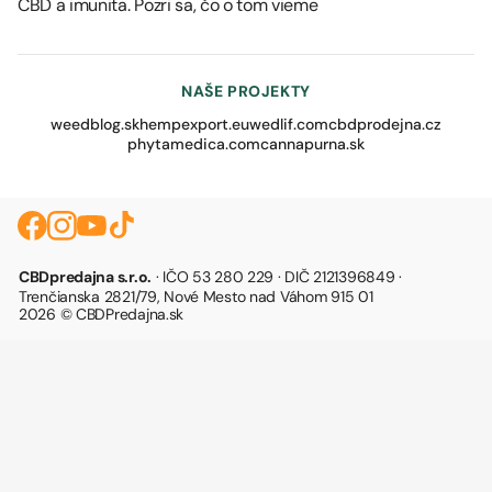
CBD a imunita. Pozri sa, čo o tom vieme
NAŠE PROJEKTY
weedblog.sk
hempexport.eu
wedlif.com
cbdprodejna.cz
phytamedica.com
cannapurna.sk
CBDpredajna s.r.o.
· IČO 53 280 229 · DIČ 2121396849 ·
Trenčianska 2821/79, Nové Mesto nad Váhom 915 01
2026 © CBDPredajna.sk