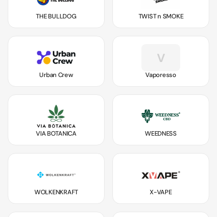
THE BULLDOG
TWIST n SMOKE
V
Urban Crew
Vaporesso
VIA BOTANICA
WEEDNESS
WOLKENKRAFT
X-VAPE