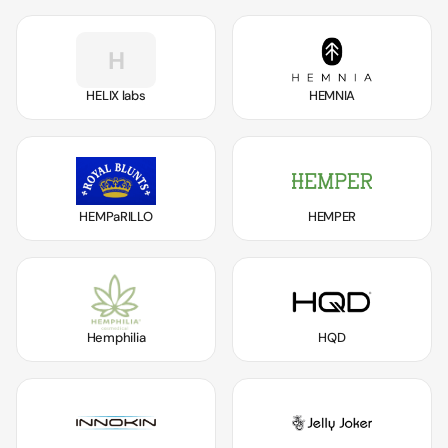
H
HELIX labs
HEMNIA
HEMPaRILLO
HEMPER
Hemphilia
HQD