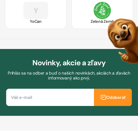
Y
YoCan
Zelená Země
Novinky, akcie a zľavy
Prihlás sa na odber a buď o našich novinkách, akciách a zľavách
informovaný ako prvý.
Odoberať