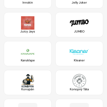
Innokin
Jelly Joker
Juicy Jays
JUMBO
KanaVape
Kleaner
Konopán
Konopný Táta