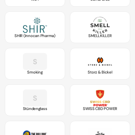
SHIR (Innocan Pharma)
SMELLKILLER
S
Smoking
Storz & Bickel
S
Stündenglass
SWISS CBD POWER