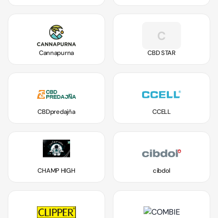
C
Cannapurna
CBD STAR
CBDpredajňa
CCELL
CHAMP HIGH
cibdol