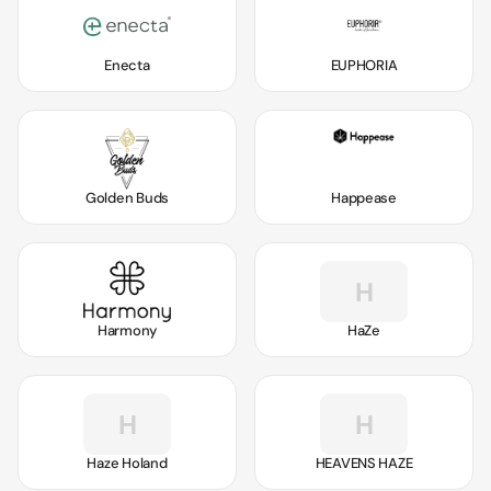
Enecta
EUPHORIA
Golden Buds
Happease
H
Harmony
HaZe
H
H
Haze Holand
HEAVENS HAZE