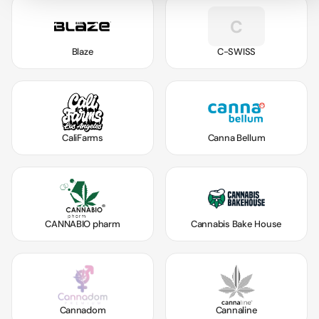
C
Blaze
C-SWISS
CaliFarms
Canna Bellum
CANNABIO pharm
Cannabis Bake House
Cannadom
Cannaline