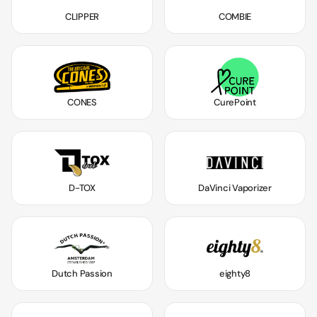
CLIPPER
COMBIE
CONES
CurePoint
D-TOX
DaVinci Vaporizer
Dutch Passion
eighty8