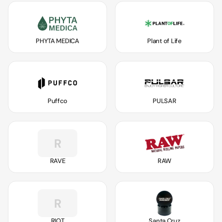
PHYTA MEDICA
Plant of Life
Puffco
PULSAR
R
RAVE
RAW
R
RIOT
Santa Cruz