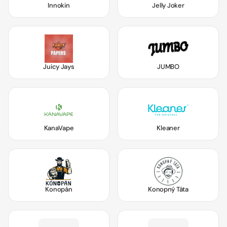
Innokin
Jelly Joker
Juicy Jays
JUMBO
KanaVape
Kleaner
Konopán
Konopný Táta