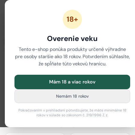
18+
/
Domov
Značky
Overenie veku
Značky
Tento e-shop ponúka produkty určené výhradne
80 značiek
pre osoby staršie ako 18 rokov. Potvrdením súhlasíte,
že spĺňate túto vekovú hranicu.
Mám 18 a viac rokov
actiTube
Best Buds
Nemám 18 rokov
Pokračovaním v prehliadaní potvrdzujete, že máte minimálne 18
rokov v súlade so zákonom č. 219/1996 Z. z.
Bione Cosmetics
Black Leaf