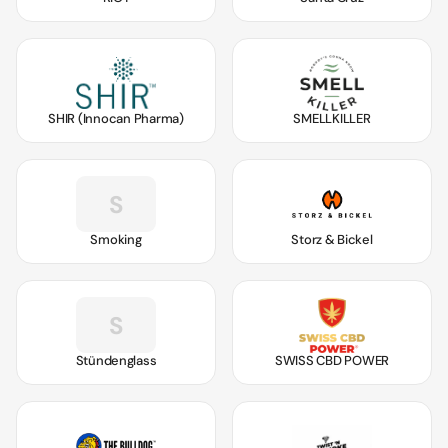
SHIR (Innocan Pharma)
SMELLKILLER
S
Smoking
Storz & Bickel
S
Stündenglass
SWISS CBD POWER