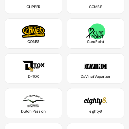
CLIPPER
COMBIE
CONES
CurePoint
D-TOX
DaVinci Vaporizer
Dutch Passion
eighty8