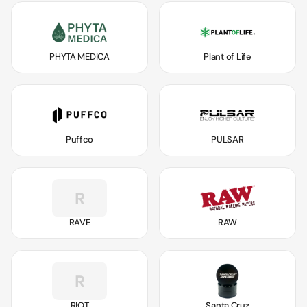
PHYTA MEDICA
Plant of Life
Puffco
PULSAR
R
RAVE
RAW
R
RIOT
Santa Cruz