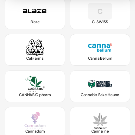
C
Blaze
C-SWISS
CaliFarms
Canna Bellum
CANNABIO pharm
Cannabis Bake House
Cannadom
Cannaline