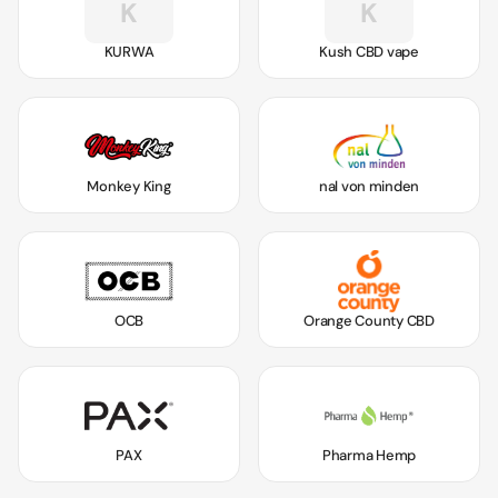
K
K
KURWA
Kush CBD vape
Monkey King
nal von minden
OCB
Orange County CBD
PAX
Pharma Hemp