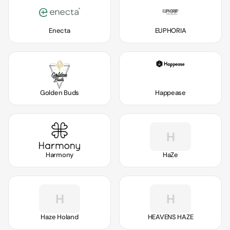
Enecta
EUPHORIA
Golden Buds
Happease
H
Harmony
HaZe
H
H
Haze Holand
HEAVENS HAZE