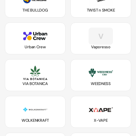
THE BULLDOG
TWIST n SMOKE
V
Urban Crew
Vaporesso
VIA BOTANICA
WEEDNESS
WOLKENKRAFT
X-VAPE