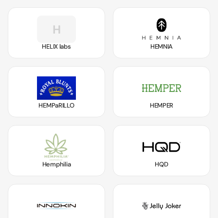
H
HELIX labs
HEMNIA
HEMPaRILLO
HEMPER
Hemphilia
HQD