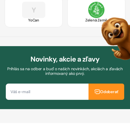
Y
YoCan
Zelená Země
Novinky, akcie a zľavy
Prihlás sa na odber a buď o našich novinkách, akciách a zľavách
informovaný ako prvý.
Odoberať