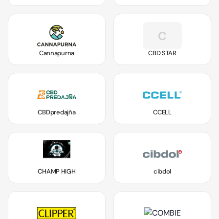
C
Cannapurna
CBD STAR
CBDpredajňa
CCELL
CHAMP HIGH
cibdol