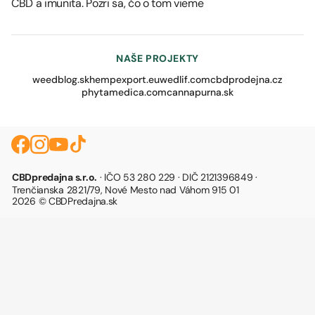
CBD a imunita. Pozri sa, čo o tom vieme
NAŠE PROJEKTY
weedblog.sk
hempexport.eu
wedlif.com
cbdprodejna.cz
phytamedica.com
cannapurna.sk
CBDpredajna s.r.o.
· IČO 53 280 229 · DIČ 2121396849 ·
Trenčianska 2821/79, Nové Mesto nad Váhom 915 01
2026 © CBDPredajna.sk