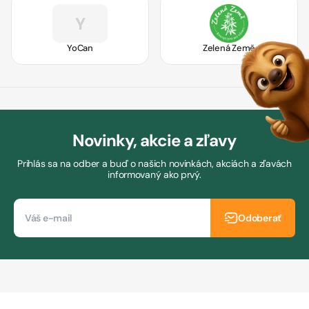
Y
YoCan
Zelená Země
Novinky, akcie a zľavy
Prihlás sa na odber a buď o našich novinkách, akciách a zľavách
informovaný ako prvý.
Odoberať