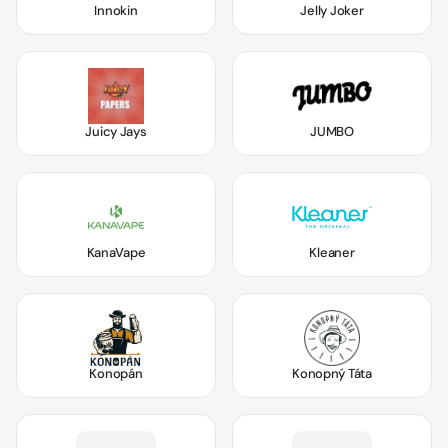
Innokin
Jelly Joker
Juicy Jays
JUMBO
KanaVape
Kleaner
Konopán
Konopný Táta