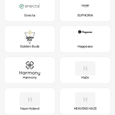
Enecta
EUPHORIA
Golden Buds
Happease
H
Harmony
HaZe
H
H
Haze Holand
HEAVENS HAZE