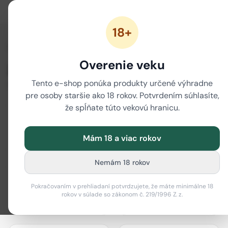
18+
/
Domov
Značky
Overenie veku
Značky
Tento e-shop ponúka produkty určené výhradne
80 značiek
pre osoby staršie ako 18 rokov. Potvrdením súhlasíte,
že spĺňate túto vekovú hranicu.
Mám 18 a viac rokov
actiTube
Best Buds
Nemám 18 rokov
Pokračovaním v prehliadaní potvrdzujete, že máte minimálne 18
rokov v súlade so zákonom č. 219/1996 Z. z.
Bione Cosmetics
Black Leaf