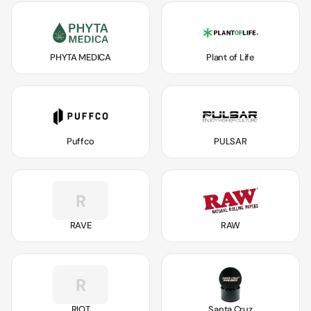
PHYTA MEDICA
Plant of Life
Puffco
PULSAR
R
RAVE
RAW
R
RIOT
Santa Cruz