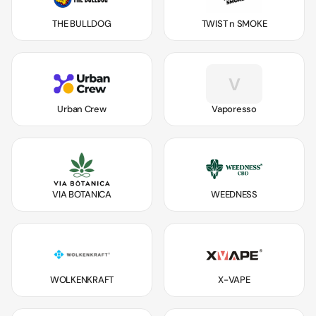
THE BULLDOG
TWIST n SMOKE
V
Urban Crew
Vaporesso
VIA BOTANICA
WEEDNESS
WOLKENKRAFT
X-VAPE