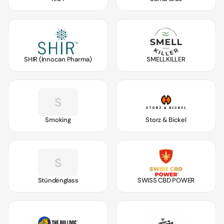
SHIR (Innocan Pharma)
SMELLKILLER
S
Smoking
Storz & Bickel
S
Stündenglass
SWISS CBD POWER