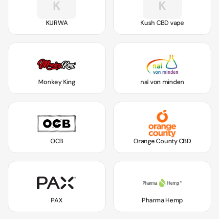
K
K
KURWA
Kush CBD vape
Monkey King
nal von minden
OCB
Orange County CBD
PAX
Pharma Hemp