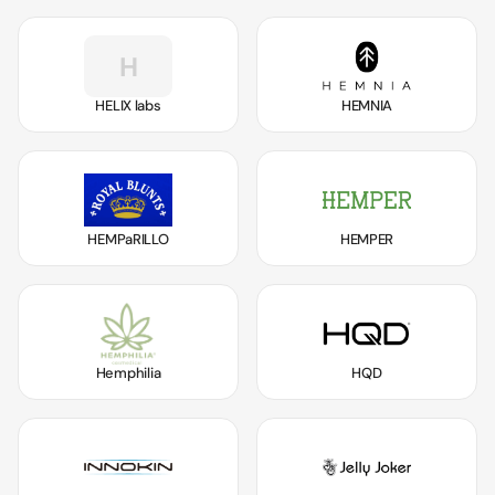
H
HELIX labs
HEMNIA
HEMPaRILLO
HEMPER
Hemphilia
HQD