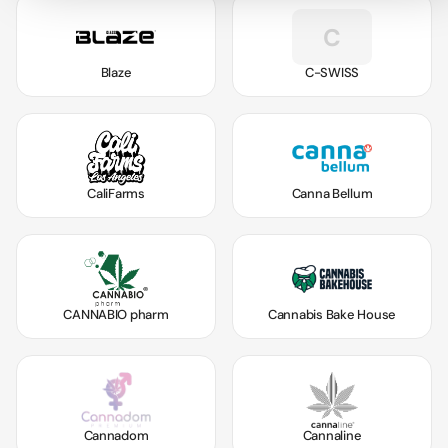
C
Blaze
C-SWISS
CaliFarms
Canna Bellum
CANNABIO pharm
Cannabis Bake House
Cannadom
Cannaline