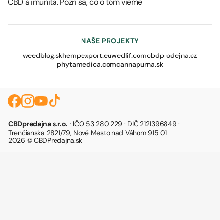
CBD a imunita. Pozri sa, čo o tom vieme
NAŠE PROJEKTY
weedblog.sk
hempexport.eu
wedlif.com
cbdprodejna.cz
phytamedica.com
cannapurna.sk
CBDpredajna s.r.o.
· IČO 53 280 229 · DIČ 2121396849 ·
Trenčianska 2821/79, Nové Mesto nad Váhom 915 01
2026 © CBDPredajna.sk