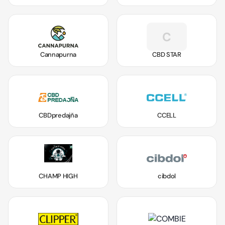
C
Cannapurna
CBD STAR
CBDpredajňa
CCELL
CHAMP HIGH
cibdol