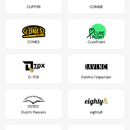
CLIPPER
COMBIE
CONES
CurePoint
D-TOX
DaVinci Vaporizer
Dutch Passion
eighty8