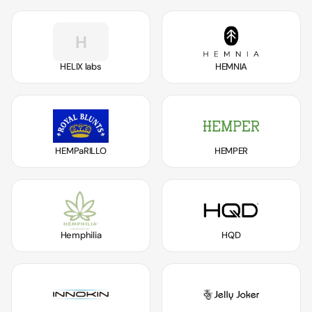
H
HELIX labs
HEMNIA
HEMPaRILLO
HEMPER
Hemphilia
HQD