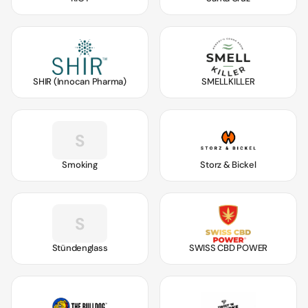
SHIR (Innocan Pharma)
SMELLKILLER
S
Smoking
Storz & Bickel
S
Stündenglass
SWISS CBD POWER