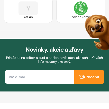
Y
YoCan
Zelená Země
Novinky, akcie a zľavy
Prihlás sa na odber a buď o našich novinkách, akciách a zľavách
informovaný ako prvý.
Odoberať