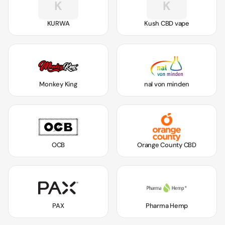
K
K
KURWA
Kush CBD vape
Monkey King
nal von minden
OCB
Orange County CBD
PAX
Pharma Hemp