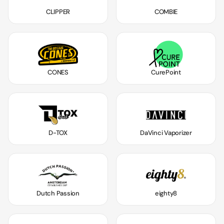
CLIPPER
COMBIE
CONES
CurePoint
D-TOX
DaVinci Vaporizer
Dutch Passion
eighty8