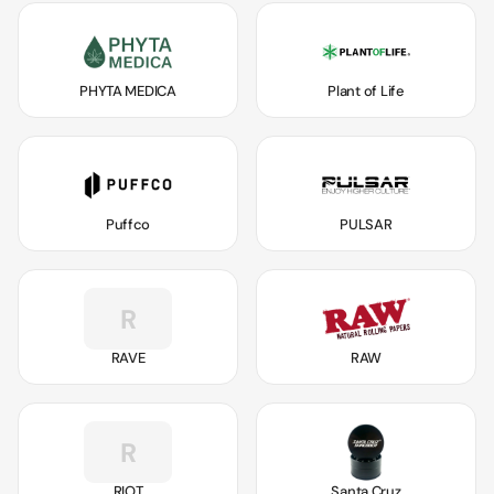
PHYTA MEDICA
Plant of Life
Puffco
PULSAR
R
RAVE
RAW
R
RIOT
Santa Cruz