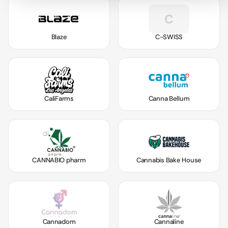
C
Blaze
C-SWISS
CaliFarms
Canna Bellum
CANNABIO pharm
Cannabis Bake House
Cannadom
Cannaline