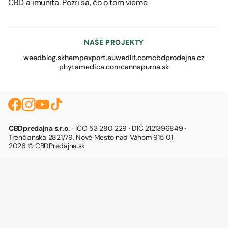
CBD a imunita. Pozri sa, čo o tom vieme
NAŠE PROJEKTY
weedblog.sk
hempexport.eu
wedlif.com
cbdprodejna.cz
phytamedica.com
cannapurna.sk
CBDpredajna s.r.o.
· IČO 53 280 229 · DIČ 2121396849 ·
Trenčianska 2821/79, Nové Mesto nad Váhom 915 01
2026 © CBDPredajna.sk