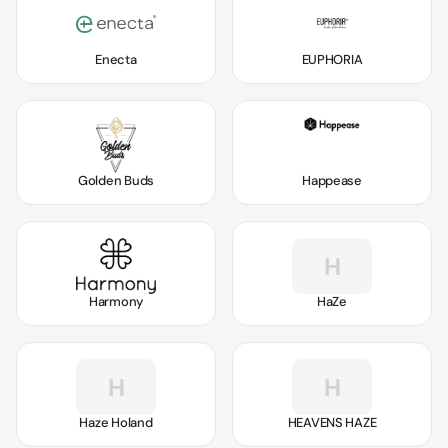
Enecta
EUPHORIA
Golden Buds
Happease
H
Harmony
HaZe
H
H
Haze Holand
HEAVENS HAZE