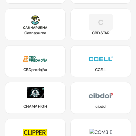
C
Cannapurna
CBD STAR
CBDpredajňa
CCELL
CHAMP HIGH
cibdol