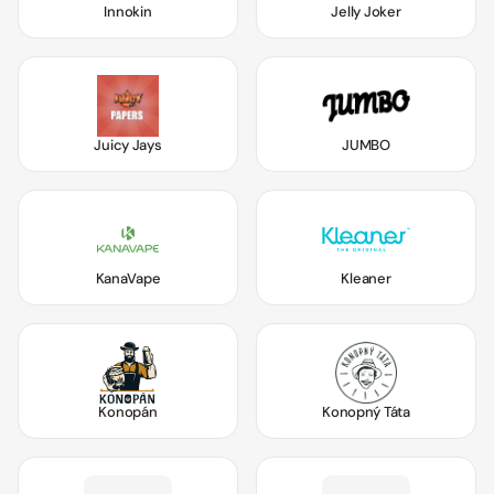
Innokin
Jelly Joker
Juicy Jays
JUMBO
KanaVape
Kleaner
Konopán
Konopný Táta