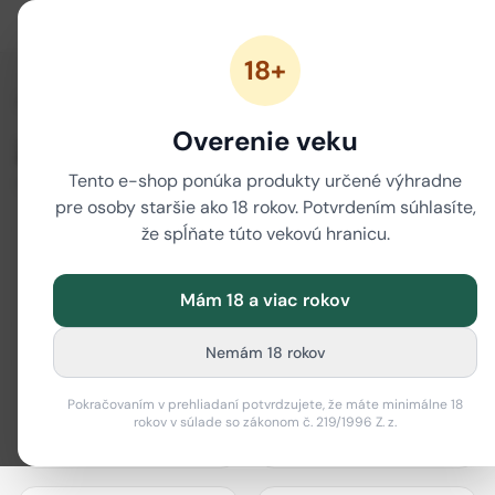
18+
/
Domov
Značky
Overenie veku
Značky
Tento e-shop ponúka produkty určené výhradne
80 značiek
pre osoby staršie ako 18 rokov. Potvrdením súhlasíte,
že spĺňate túto vekovú hranicu.
Mám 18 a viac rokov
actiTube
Best Buds
Nemám 18 rokov
Pokračovaním v prehliadaní potvrdzujete, že máte minimálne 18
rokov v súlade so zákonom č. 219/1996 Z. z.
Bione Cosmetics
Black Leaf