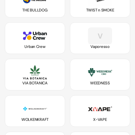
THE BULLDOG
TWIST n SMOKE
V
Urban Crew
Vaporesso
VIA BOTANICA
WEEDNESS
WOLKENKRAFT
X-VAPE