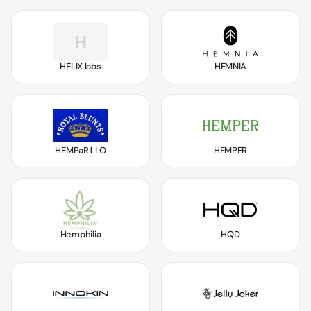
H
HELIX labs
HEMNIA
HEMPaRILLO
HEMPER
Hemphilia
HQD