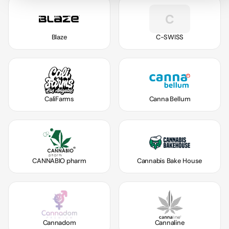
C
Blaze
C-SWISS
CaliFarms
Canna Bellum
CANNABIO pharm
Cannabis Bake House
Cannadom
Cannaline