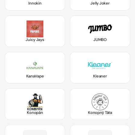
Innokin
Jelly Joker
Juicy Jays
JUMBO
KanaVape
Kleaner
Konopán
Konopný Táta