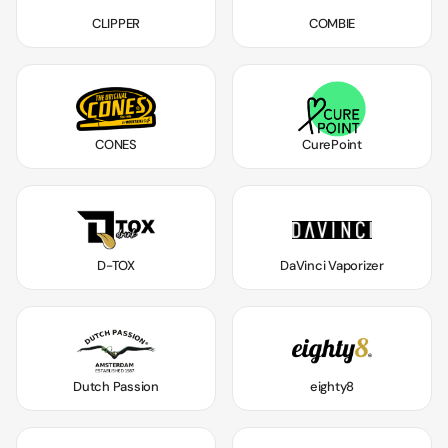
CLIPPER
COMBIE
CONES
CurePoint
D-TOX
DaVinci Vaporizer
Dutch Passion
eighty8