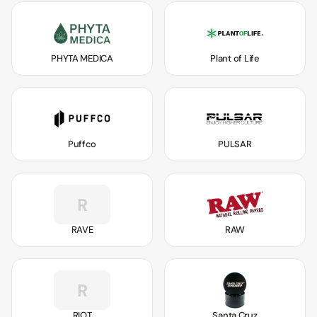
PHYTA MEDICA
Plant of Life
Puffco
PULSAR
R
RAVE
RAW
R
RIOT
Santa Cruz