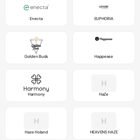
Enecta
EUPHORIA
Golden Buds
Happease
H
Harmony
HaZe
H
H
Haze Holand
HEAVENS HAZE