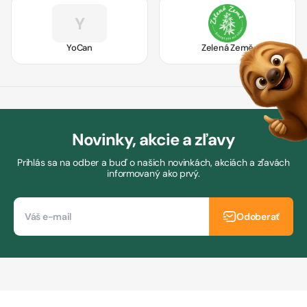
Y
YoCan
Zelená Země
Novinky, akcie a zľavy
Prihlás sa na odber a buď o našich novinkách, akciách a zľavách
informovaný ako prvý.
Odoberať