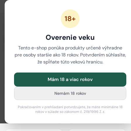
18+
/
Domov
Značky
Overenie veku
Značky
Tento e-shop ponúka produkty určené výhradne
80 značiek
pre osoby staršie ako 18 rokov. Potvrdením súhlasíte,
že spĺňate túto vekovú hranicu.
Mám 18 a viac rokov
actiTube
Best Buds
Nemám 18 rokov
Pokračovaním v prehliadaní potvrdzujete, že máte minimálne 18
rokov v súlade so zákonom č. 219/1996 Z. z.
Bione Cosmetics
Black Leaf