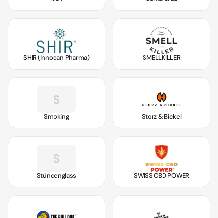
SHIR (Innocan Pharma)
SMELLKILLER
S
Smoking
Storz & Bickel
S
Stündenglass
SWISS CBD POWER