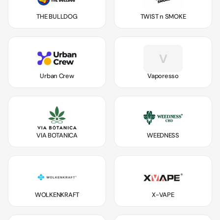
THE BULLDOG
TWIST n SMOKE
V
Urban Crew
Vaporesso
VIA BOTANICA
WEEDNESS
WOLKENKRAFT
X-VAPE