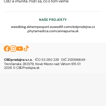
CBD a imunita. Pozri sa, čo o tom vieme
NAŠE PROJEKTY
weedblog.sk
hempexport.eu
wedlif.com
cbdprodejna.cz
phytamedica.com
cannapurna.sk
CBDpredajna s.r.o.
· IČO 53 280 229 · DIČ 2121396849 ·
Trenčianska 2821/79, Nové Mesto nad Váhom 915 01
2026 © CBDPredajna.sk