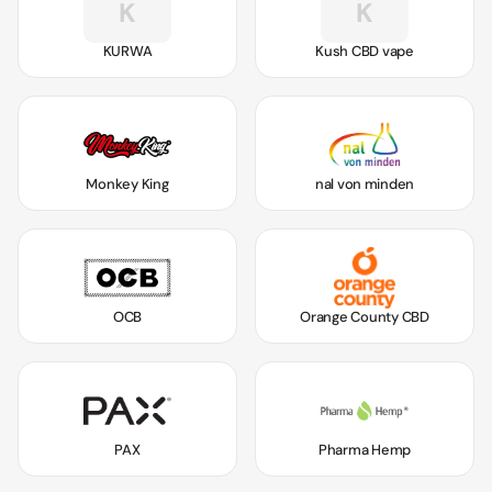
K
K
KURWA
Kush CBD vape
Monkey King
nal von minden
OCB
Orange County CBD
PAX
Pharma Hemp