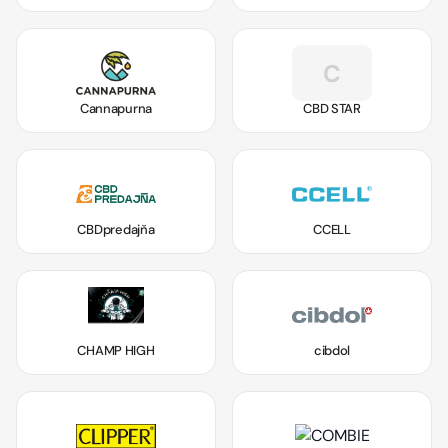
C
Cannapurna
CBD STAR
CBDpredajňa
CCELL
CHAMP HIGH
cibdol