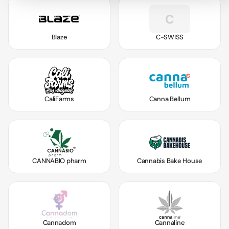
C
Blaze
C-SWISS
CaliFarms
Canna Bellum
CANNABIO pharm
Cannabis Bake House
Cannadom
Cannaline