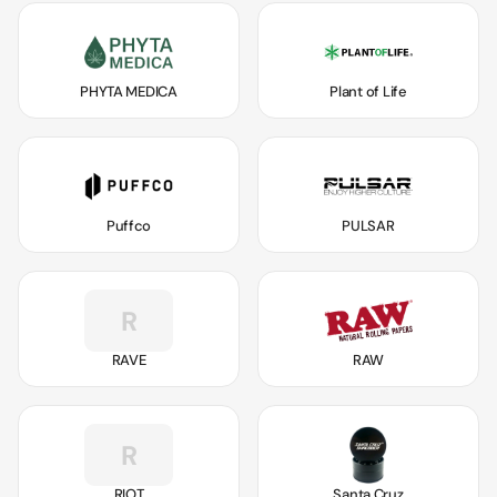
PHYTA MEDICA
Plant of Life
Puffco
PULSAR
R
RAVE
RAW
R
RIOT
Santa Cruz