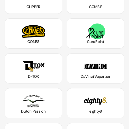
CLIPPER
COMBIE
CONES
CurePoint
D-TOX
DaVinci Vaporizer
Dutch Passion
eighty8