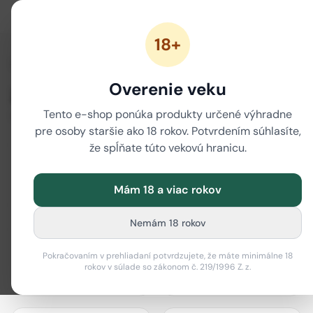
18+
/
Domov
Značky
Overenie veku
Značky
Tento e-shop ponúka produkty určené výhradne
80 značiek
pre osoby staršie ako 18 rokov. Potvrdením súhlasíte,
že spĺňate túto vekovú hranicu.
Mám 18 a viac rokov
actiTube
Best Buds
Nemám 18 rokov
Pokračovaním v prehliadaní potvrdzujete, že máte minimálne 18
rokov v súlade so zákonom č. 219/1996 Z. z.
Bione Cosmetics
Black Leaf