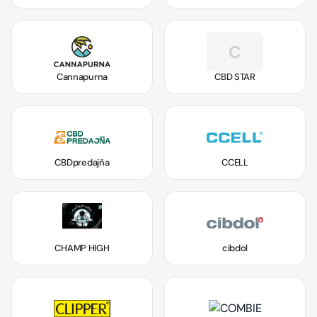
C
Cannapurna
CBD STAR
CBDpredajňa
CCELL
CHAMP HIGH
cibdol