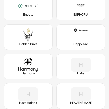
Enecta
EUPHORIA
Golden Buds
Happease
H
Harmony
HaZe
H
H
Haze Holand
HEAVENS HAZE