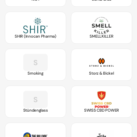
SHIR (Innocan Pharma)
SMELLKILLER
S
Smoking
Storz & Bickel
S
Stündenglass
SWISS CBD POWER