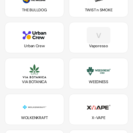
THE BULLDOG
TWIST n SMOKE
V
Urban Crew
Vaporesso
VIA BOTANICA
WEEDNESS
WOLKENKRAFT
X-VAPE