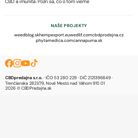
CBD a imunita. Pozri sa, čo o tom vieme
NAŠE PROJEKTY
weedblog.sk
hempexport.eu
wedlif.com
cbdprodejna.cz
phytamedica.com
cannapurna.sk
CBDpredajna s.r.o.
· IČO 53 280 229 · DIČ 2121396849 ·
Trenčianska 2821/79, Nové Mesto nad Váhom 915 01
2026 © CBDPredajna.sk