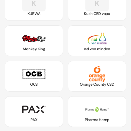
K
K
KURWA
Kush CBD vape
Monkey King
nal von minden
OCB
Orange County CBD
PAX
Pharma Hemp