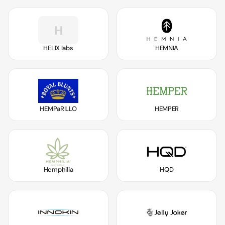
H
HELIX labs
HEMNIA
HEMPaRILLO
HEMPER
Hemphilia
HQD