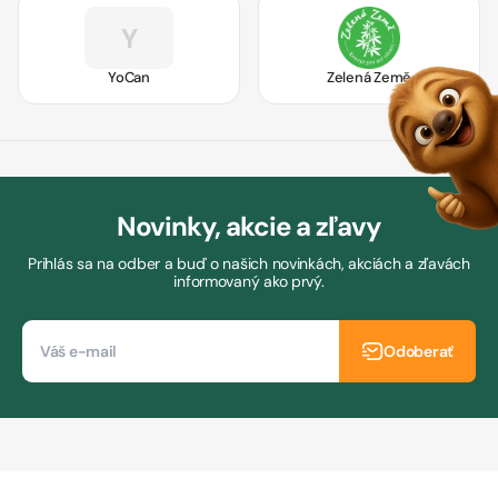
Y
YoCan
Zelená Země
Novinky, akcie a zľavy
Prihlás sa na odber a buď o našich novinkách, akciách a zľavách
informovaný ako prvý.
Odoberať