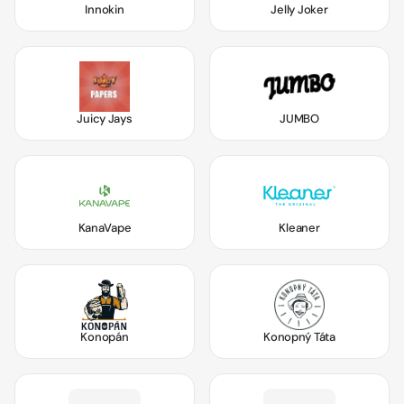
Innokin
Jelly Joker
Juicy Jays
JUMBO
KanaVape
Kleaner
Konopán
Konopný Táta