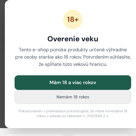
18+
/
Domov
Značky
Overenie veku
Značky
Tento e-shop ponúka produkty určené výhradne
80 značiek
pre osoby staršie ako 18 rokov. Potvrdením súhlasíte,
že spĺňate túto vekovú hranicu.
Mám 18 a viac rokov
actiTube
Best Buds
Nemám 18 rokov
Pokračovaním v prehliadaní potvrdzujete, že máte minimálne 18
rokov v súlade so zákonom č. 219/1996 Z. z.
Bione Cosmetics
Black Leaf