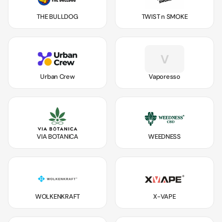
THE BULLDOG
TWIST n SMOKE
V
Urban Crew
Vaporesso
VIA BOTANICA
WEEDNESS
WOLKENKRAFT
X-VAPE