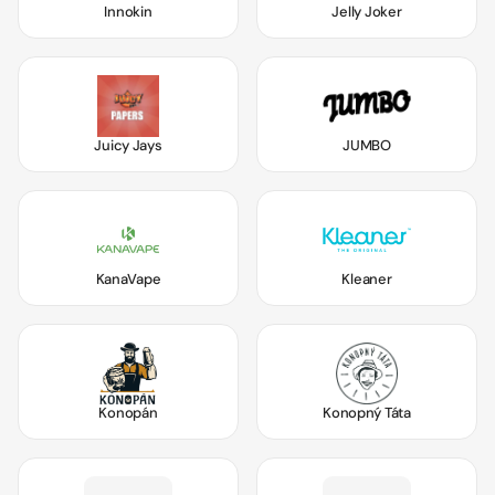
Innokin
Jelly Joker
Juicy Jays
JUMBO
KanaVape
Kleaner
Konopán
Konopný Táta