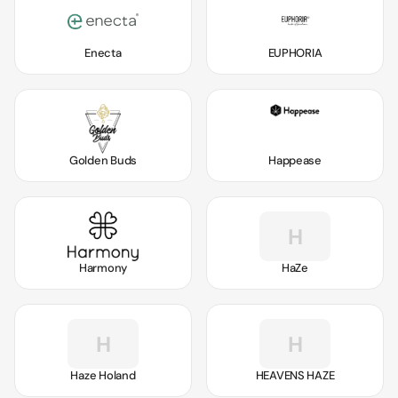
Enecta
EUPHORIA
Golden Buds
Happease
H
Harmony
HaZe
H
H
Haze Holand
HEAVENS HAZE