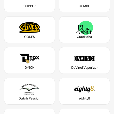
CLIPPER
COMBIE
CONES
CurePoint
D-TOX
DaVinci Vaporizer
Dutch Passion
eighty8