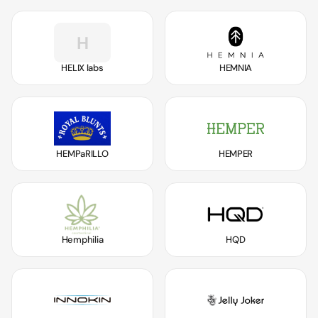
H
HELIX labs
HEMNIA
HEMPaRILLO
HEMPER
Hemphilia
HQD