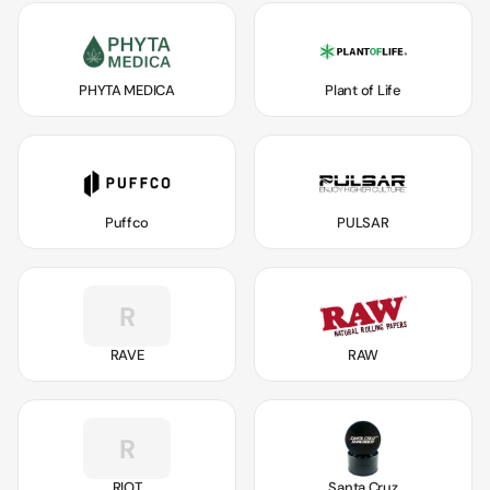
PHYTA MEDICA
Plant of Life
Puffco
PULSAR
R
RAVE
RAW
R
RIOT
Santa Cruz