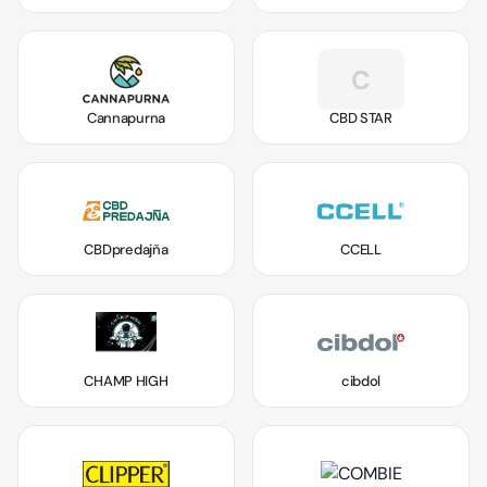
C
Cannapurna
CBD STAR
CBDpredajňa
CCELL
CHAMP HIGH
cibdol