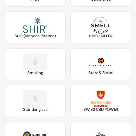
SHIR (Innocan Pharma)
SMELLKILLER
S
Smoking
Storz & Bickel
S
Stündenglass
SWISS CBD POWER