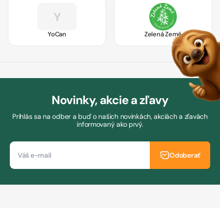
Y
YoCan
Zelená Země
Novinky, akcie a zľavy
Prihlás sa na odber a buď o našich novinkách, akciách a zľavách
informovaný ako prvý.
Odoberať