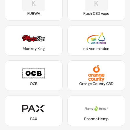
K
K
KURWA
Kush CBD vape
Monkey King
nal von minden
OCB
Orange County CBD
PAX
Pharma Hemp