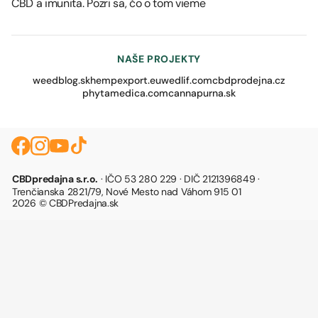
CBD a imunita. Pozri sa, čo o tom vieme
NAŠE PROJEKTY
weedblog.sk
hempexport.eu
wedlif.com
cbdprodejna.cz
phytamedica.com
cannapurna.sk
CBDpredajna s.r.o.
· IČO 53 280 229 · DIČ 2121396849 ·
Trenčianska 2821/79, Nové Mesto nad Váhom 915 01
2026 © CBDPredajna.sk