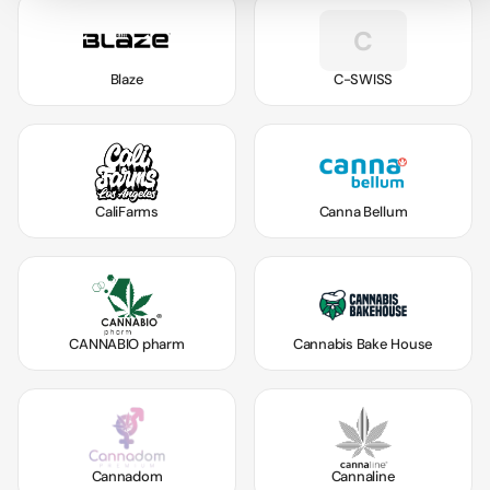
C
Blaze
C-SWISS
CaliFarms
Canna Bellum
CANNABIO pharm
Cannabis Bake House
Cannadom
Cannaline