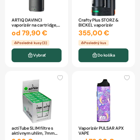
ARTIQ DAVINCI
Crafty Plus STORZ &
vaporizér na cartridge,
BICKEL vaporizér
závit 510
od 79,90 €
355,00 €
Posledné kusy (3)
Posledný kus
Vybrať
Do košíka
actiTube SLIM filtre s
Vaporizér PULSAR APX
aktívnym uhlím, 7mm
VAPE
10ks