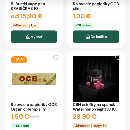
B-BuzzN vape pen
Rolovacie papieriky OCB
KRABIČKA 510
slim
od 15,90 €
1,30 €
Posledný kus
Skladom
Vybrať
Do košíka
-19 %
Rolovacie papieriky OCB
CBN cukríky na spánok
Organic Hemp slim
Watermelon eighty8 10
kusov
1,50 €
28,90 €
1,85 €
Skladom
Posledné kusy (3)