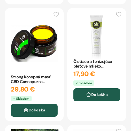
Čistiace a tonizujúce
pleťové mlieko
Hemphilia 125ml
17,90 €
Strong Konopná masť
CBD Cannapurna
Skladom
1000mg
29,80 €
Do košíka
Skladom
Do košíka