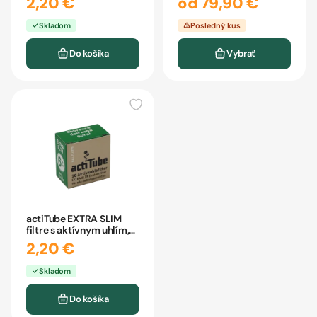
2,20 €
od 79,90 €
Skladom
Posledný kus
Do košíka
Vybrať
actiTube EXTRA SLIM
filtre s aktívnym uhlím,
6mm 10ks
2,20 €
Skladom
Do košíka