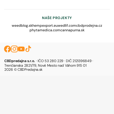
NAŠE PROJEKTY
weedblog.sk
hempexport.eu
wedlif.com
cbdprodejna.cz
phytamedica.com
cannapurna.sk
CBDpredajna s.r.o.
· IČO 53 280 229 · DIČ 2121396849 ·
Trenčianska 2821/79, Nové Mesto nad Váhom 915 01
2026 © CBDPredajna.sk