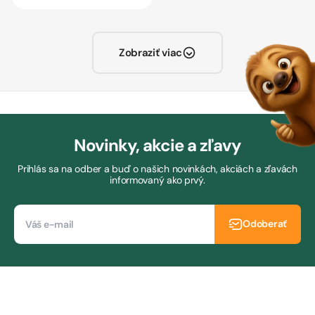
Zobraziť viac
Novinky, akcie a zľavy
Prihlás sa na odber a buď o našich novinkách, akciách a zľavách
informovaný ako prvý.
Odoberať