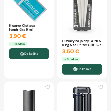
Kleaner Čistiaca
handrička 9 ml
3,90 €
Dutinky na jointy CONES
Skladom
King Size + filter CTIP 3ks
3,50 €
Do košíka
Skladom
Do košíka