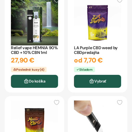
Relief vape HEMNIA 90%
LA Purple CBD weed by
CBD + 10% CBN 1ml
CBDpredajňa
27,90 €
od 7,70 €
Posledné kusy (4)
Skladom
Do košíka
Vybrať