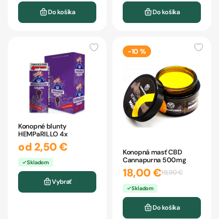
Do košíka
Do košíka
-10 %
Konopné blunty
HEMPaRILLO 4x
od 2,50 €
Konopná masť CBD
Cannapurna 500mg
Skladom
18,00 €
19,90 €
Vybrať
Skladom
Do košíka