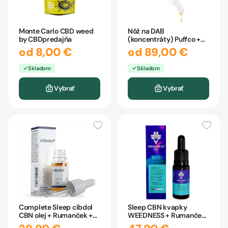
Monte Carlo CBD weed
Nôž na DAB
by CBDpredajňa
(koncentráty) Puffco +
NAHRIEVANIE
od 8,00 €
od 89,00 €
Skladom
Skladom
Vybrať
Vybrať
Complete Sleep cibdol
Sleep CBN kvapky
CBN olej + Rumanček +
WEEDNESS + Rumanček
Levanduľa 10ml
+ Melissa 10ml