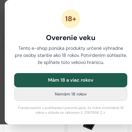
18+
/
Domov
None
Overenie veku
Všetky produkty
Kompletný katalóg CBD produktov — oleje, kvety, kozmetika, vape a
Tento e-shop ponúka produkty určené výhradne
ďalšie.
pre osoby staršie ako 18 rokov. Potvrdením súhlasíte,
že spĺňate túto vekovú hranicu.
Filter
i
Mám 18 a viac rokov
Nemám 18 rokov
Pokračovaním v prehliadaní potvrdzujete, že máte minimálne 18
rokov v súlade so zákonom č. 219/1996 Z. z.