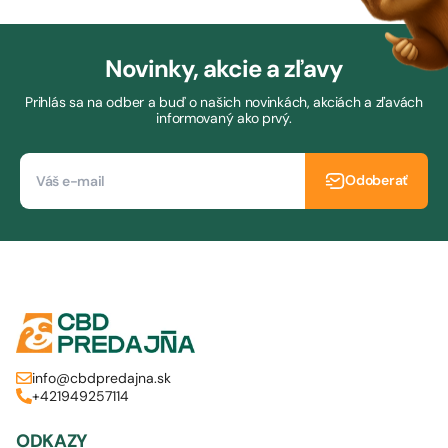
Novinky, akcie a zľavy
Prihlás sa na odber a buď o našich novinkách, akciách a zľavách
informovaný ako prvý.
Odoberať
info@cbdpredajna.sk
+421949257114
ODKAZY