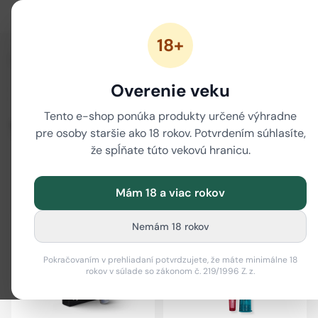
18+
/
/
Domov
NOVÉ CANNABINOIDY
THC-O
Overenie veku
THC-O cartridge
THC-O jointy
THC-O vape pen
Tento e-shop ponúka produkty určené výhradne
THC-O
pre osoby staršie ako 18 rokov. Potvrdením súhlasíte,
že spĺňate túto vekovú hranicu.
Filter
i
Mám 18 a viac rokov
-49 %
Nemám 18 rokov
Pokračovaním v prehliadaní potvrdzujete, že máte minimálne 18
rokov v súlade so zákonom č. 219/1996 Z. z.