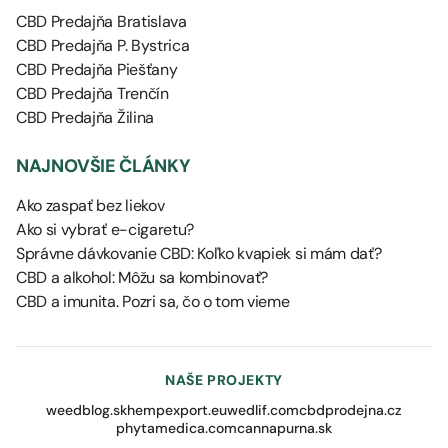
CBD Predajňa Bratislava
CBD Predajňa P. Bystrica
CBD Predajňa Piešťany
CBD Predajňa Trenčín
CBD Predajňa Žilina
NAJNOVŠIE ČLÁNKY
Ako zaspať bez liekov
Ako si vybrať e-cigaretu?
Správne dávkovanie CBD: Koľko kvapiek si mám dať?
CBD a alkohol: Môžu sa kombinovať?
CBD a imunita. Pozri sa, čo o tom vieme
NAŠE PROJEKTY
weedblog.sk
hempexport.eu
wedlif.com
cbdprodejna.cz
phytamedica.com
cannapurna.sk