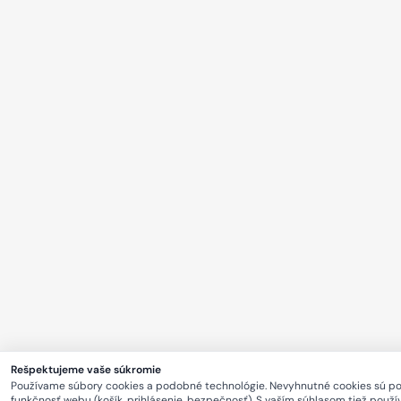
Rešpektujeme vaše súkromie
Používame súbory cookies a podobné technológie. Nevyhnutné cookies sú p
funkčnosť webu (košík, prihlásenie, bezpečnosť). S vaším súhlasom tiež použ