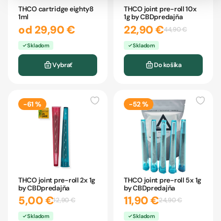
THCO cartridge eighty8
THCO joint pre-roll 10x
1ml
1g by CBDpredajňa
od 29,90 €
22,90 €
44,90 €
Skladom
Skladom
Vybrať
Do košíka
-61 %
-52 %
THCO joint pre-roll 2x 1g
THCO joint pre-roll 5x 1g
by CBDpredajňa
by CBDpredajňa
5,00 €
11,90 €
12,90 €
24,90 €
Skladom
Skladom