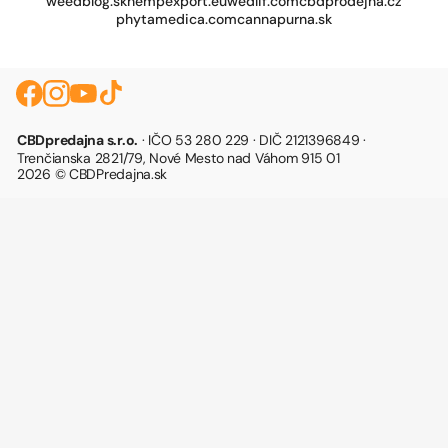
weedblog.sk
hempexport.eu
wedlif.com
cbdprodejna.cz
phytamedica.com
cannapurna.sk
CBDpredajna s.r.o.
· IČO 53 280 229 · DIČ 2121396849 ·
Trenčianska 2821/79, Nové Mesto nad Váhom 915 01
2026 © CBDPredajna.sk