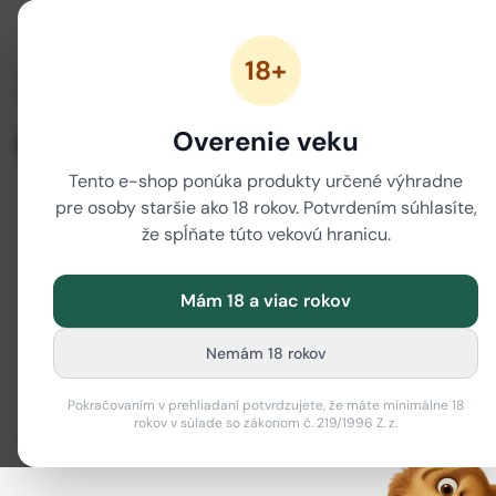
18+
/
Domov
Bylinné kapsuly 18+
Overenie veku
Bylinné kapsuly 18+
Tento e-shop ponúka produkty určené výhradne
pre osoby staršie ako 18 rokov. Potvrdením súhlasíte,
Filter
i
že spĺňate túto vekovú hranicu.
Mám 18 a viac rokov
Nemám 18 rokov
Pokračovaním v prehliadaní potvrdzujete, že máte minimálne 18
V tejto kategórii zatiaľ nie sú žiadne produkty.
rokov v súlade so zákonom č. 219/1996 Z. z.