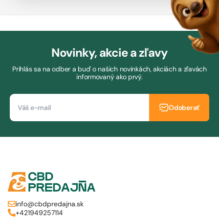
Novinky, akcie a zľavy
Prihlás sa na odber a buď o našich novinkách, akciách a zľavách
informovaný ako prvý.
Odoberať
info@cbdpredajna.sk
+421949257114