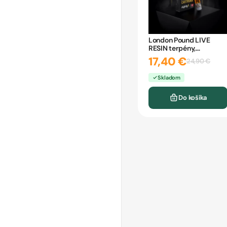
London Pound LIVE
RESIN terpény,
CARTRIDGE eighty8 1ml
17,40 €
24,90 €
Skladom
Do košíka