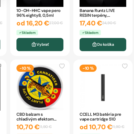
10-OH-HHC vape pero
Banana Runtz LIVE
96% eighty8, 0,5ml
RESIN terpény,
CARTRIDGE eighty8 1ml
od 16,20 €
17,40 €
 €
27,00 €
24,90 €
Skladom
Skladom
Vybrať
Do košíka
-10 %
-10 %
CBD balzam s
CCELL M3 batéria pre
chladivým efektom
vape cartridge 510
Cannatiger 12 ml
10,70 €
od 10,70 €
11,90 €
11,90 €