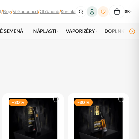
4
/
Blog
/
Veľkoobchod
/
Obľúbené
/
Kontakt
SK
É SEMENÁ
NÁPLASTI
VAPORIZÉRY
DOPLNKY
-30 %
-30 %