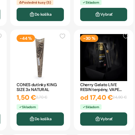
Posledné kusy (5)
Skladom
Do košíka
Vybrať
-44 %
-30 %
CONES dutinky KING
Cherry Gelato LIVE
SIZE 3x NATURAL
RESIN terpény, VAPE
pero eighty8
1,50 €
od 17,40 €
2,70 €
24,90 €
Skladom
Skladom
Do košíka
Vybrať