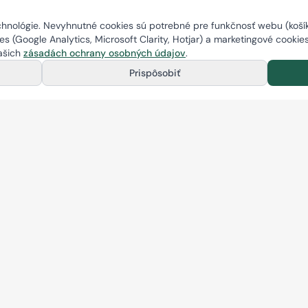
nológie. Nevyhnutné cookies sú potrebné pre funkčnosť webu (košík,
s (Google Analytics, Microsoft Clarity, Hotjar) a marketingové cookie
našich
zásadách ochrany osobných údajov
.
Prispôsobiť
Novinky, akcie a zľavy
Prihlás sa na odber a buď o našich novinkách, akciách a zľavách
informovaný ako prvý.
Odoberať