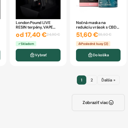
London Pound LIVE
Nočná maska na
RESIN terpény, VAPE
redukciu vrások s CBD
pero eighty8
SHIR 50ml
od 17,40 €
51,60 €
24,90 €
59,50 €
Skladom
Posledné kusy (2)
Vybrať
Do košíka
1
2
Ďalšia »
Zobraziť viac