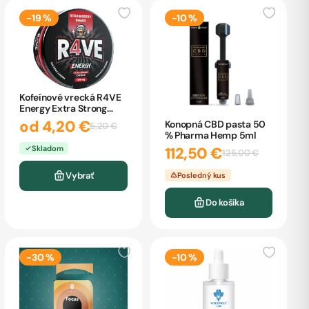
-19 %
-10 %
Kofeínové vrecká R4VE
Energy Extra Strong
100mg
od 4,20 €
Konopná CBD pasta 50
5,20 €
% Pharma Hemp 5ml
Skladom
112,50 €
125,00 €
Vybrať
Posledný kus
Do košíka
-30 %
-10 %