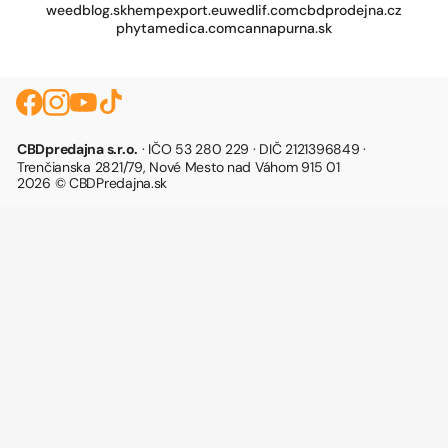
weedblog.sk
hempexport.eu
wedlif.com
cbdprodejna.cz
phytamedica.com
cannapurna.sk
CBDpredajna s.r.o.
· IČO 53 280 229 · DIČ 2121396849 ·
Trenčianska 2821/79, Nové Mesto nad Váhom 915 01
2026 © CBDPredajna.sk