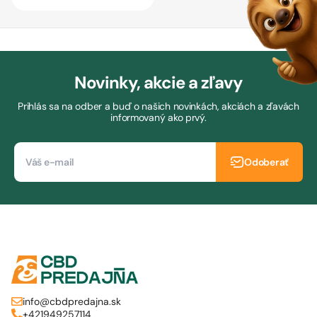
Novinky, akcie a zľavy
Prihlás sa na odber a buď o našich novinkách, akciách a zľavách
informovaný ako prvý.
Odoberať
info@cbdpredajna.sk
+421949257114