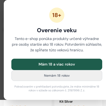
18+
/
/
Domov
VAPORIZÉRY
Vaporizéry na liquid
Overenie veku
Vaporizéry na liquid
Tento e-shop ponúka produkty určené výhradne
pre osoby staršie ako 18 rokov. Potvrdením súhlasíte,
Filter
i
že spĺňate túto vekovú hranicu.
Mám 18 a viac rokov
Nemám 18 rokov
Pokračovaním v prehliadaní potvrdzujete, že máte minimálne 18
rokov v súlade so zákonom č. 219/1996 Z. z.
Vape POD Innokin Klypse
Vaporesso XROS SE Pod
Kit Silver