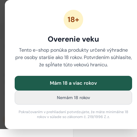
18+
ZĽAVY
NOVÉ CANNABINOIDY
CBD
CBG
Overenie veku
i
ZORADIŤ
/
Tento e-shop ponúka produkty určené výhradne
Domov
NOVÉ CANNABINO
pre osoby staršie ako 18 rokov. Potvrdením súhlasíte,
THHC cartridge
že spĺňate túto vekovú hranicu.
CENOVÉ ROZPÄTIE
Mám 18 a viac rokov
Od (€)
Do (€)
Nemám 18 rokov
–
Pokračovaním v prehliadaní potvrdzujete, že máte minimálne 18
rokov v súlade so zákonom č. 219/1996 Z. z.
Len skladom