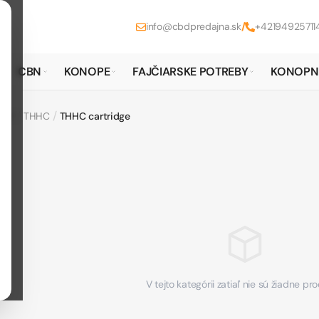
info@cbdpredajna.sk
/
+42194925711
CBN
KONOPE
FAJČIARSKE POTREBY
KONOPN
/
/
IDY
THHC
THHC cartridge
V tejto kategórii zatiaľ nie sú žiadne pr