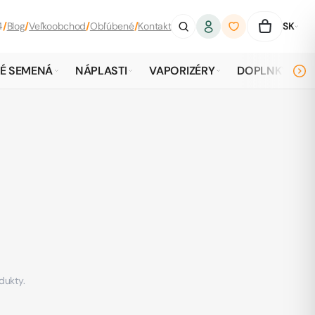
4
/
Blog
/
Veľkoobchod
/
Obľúbené
/
Kontakt
SK
É SEMENÁ
NÁPLASTI
VAPORIZÉRY
DOPLNKY
odukty.