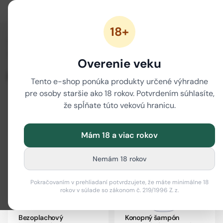
18+
/
/
/
Domov
KONOPE
Konopná kozmetika
/
/
Konopná vlasová kozmetika
Konopný šampón
Regeneračný
Overenie veku
Regeneračný
Tento e-shop ponúka produkty určené výhradne
pre osoby staršie ako 18 rokov. Potvrdením súhlasíte,
že spĺňate túto vekovú hranicu.
Filter
i
Mám 18 a viac rokov
Nemám 18 rokov
Pokračovaním v prehliadaní potvrdzujete, že máte minimálne 18
rokov v súlade so zákonom č. 219/1996 Z. z.
Bezoplachový
Konopný šampón