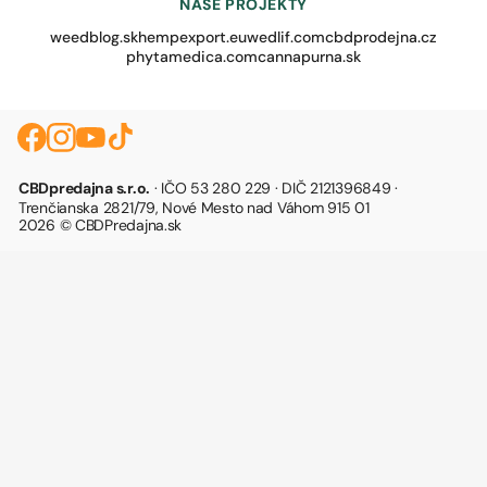
NAŠE PROJEKTY
weedblog.sk
hempexport.eu
wedlif.com
cbdprodejna.cz
phytamedica.com
cannapurna.sk
CBDpredajna s.r.o.
· IČO 53 280 229 · DIČ 2121396849 ·
Trenčianska 2821/79, Nové Mesto nad Váhom 915 01
2026 © CBDPredajna.sk