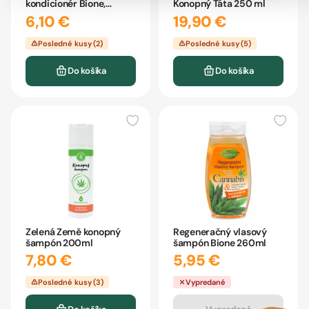
kondicionér Bione,
Konopný Táta 250 ml
Keratín, 260ml
6,10 €
19,90 €
Posledné kusy (2)
Posledné kusy (5)
Do košíka
Do košíka
Zelená Země konopný
Regeneračný vlasový
šampón 200ml
šampón Bione 260ml
7,80 €
5,95 €
Posledné kusy (3)
Vypredané