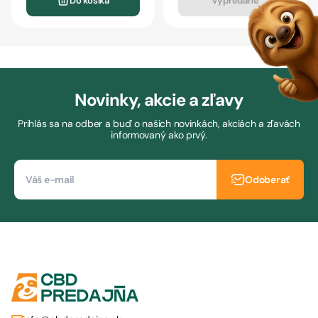
Do košíka
Vypredané
Novinky, akcie a zľavy
Prihlás sa na odber a buď o našich novinkách, akciách a zľavách
informovaný ako prvý.
Odoberať