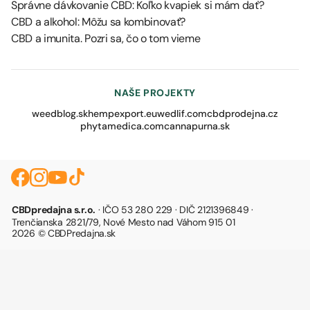
Správne dávkovanie CBD: Koľko kvapiek si mám dať?
CBD a alkohol: Môžu sa kombinovať?
CBD a imunita. Pozri sa, čo o tom vieme
NAŠE PROJEKTY
weedblog.sk
hempexport.eu
wedlif.com
cbdprodejna.cz
phytamedica.com
cannapurna.sk
CBDpredajna s.r.o.
· IČO 53 280 229 · DIČ 2121396849 ·
Trenčianska 2821/79, Nové Mesto nad Váhom 915 01
2026 © CBDPredajna.sk