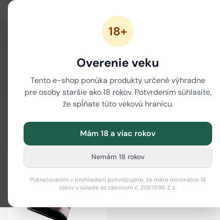
18+
/
/
Domov
NOVÉ CANNABINOIDY
10-OH-THC
Overenie veku
10-OH-THC jointy
10-OH-THC kvety
Tento e-shop ponúka produkty určené výhradne
10-OH-THC
pre osoby staršie ako 18 rokov. Potvrdením súhlasíte,
že spĺňate túto vekovú hranicu.
Filter
i
Mám 18 a viac rokov
Nemám 18 rokov
Pokračovaním v prehliadaní potvrdzujete, že máte minimálne 18
rokov v súlade so zákonom č. 219/1996 Z. z.