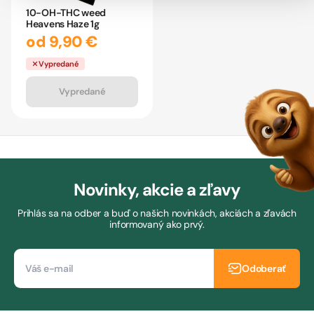
10-OH-THC weed
Heavens Haze 1g
od 9,90 €
Vypredané
Vypredané
Novinky, akcie a zľavy
Prihlás sa na odber a buď o našich novinkách, akciách a zľavách
informovaný ako prvý.
Odoberať