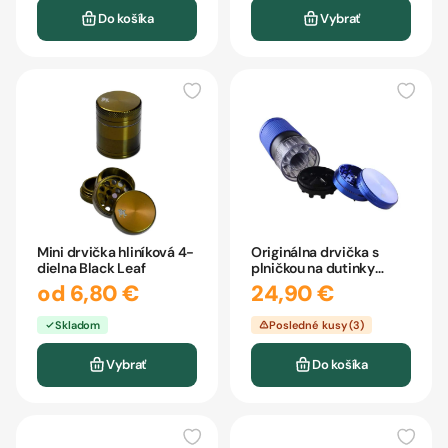
Do košíka
Vybrať
Mini drvička hliníková 4-
Originálna drvička s
dielna Black Leaf
plničkou na dutinky
Black Leaf
od 6,80 €
24,90 €
Skladom
Posledné kusy (3)
Vybrať
Do košíka