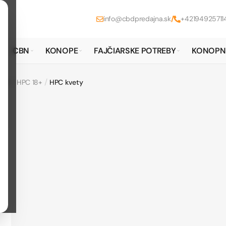
info@cbdpredajna.sk
/
+42194925711
CBN
KONOPE
FAJČIARSKE POTREBY
KONOPN
/
/
IDY
HPC 18+
HPC kvety