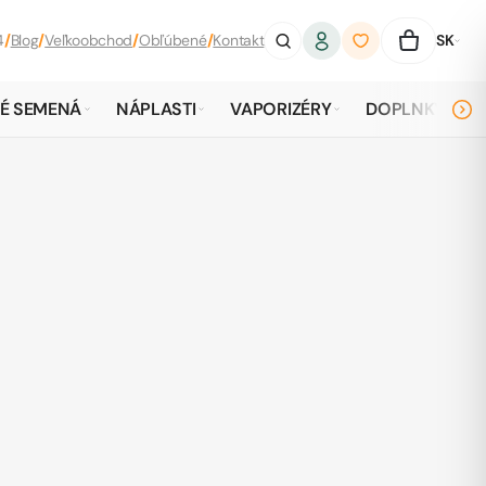
4
/
Blog
/
Veľkoobchod
/
Obľúbené
/
Kontakt
SK
É SEMENÁ
NÁPLASTI
VAPORIZÉRY
DOPLNKY