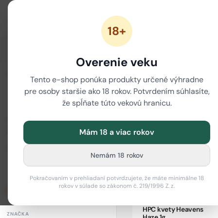
18+
ZĽAVY
NOVÉ CANNABINOIDY
CBD
CBG
Overenie veku
i
ZORADIŤ
/
Tento e-shop ponúka produkty určené výhradne
Domov
NOVÉ CANNABINO
pre osoby staršie ako 18 rokov. Potvrdením súhlasíte,
HPC kvety
že spĺňate túto vekovú hranicu.
CENOVÉ ROZPÄTIE
Mám 18 a viac rokov
Od (€)
Do (€)
Nemám 18 rokov
–
Pokračovaním v prehliadaní potvrdzujete, že máte minimálne 18
rokov v súlade so zákonom č. 219/1996 Z. z.
Len skladom
HPC kvety Heavens
ZNAČKA
Haze 1g