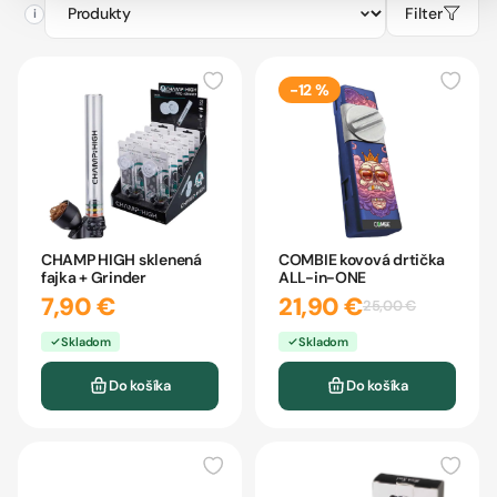
Filter
i
-12 %
CHAMP HIGH sklenená
COMBIE kovová drtička
fajka + Grinder
ALL-in-ONE
7,90 €
21,90 €
25,00 €
Skladom
Skladom
Do košíka
Do košíka