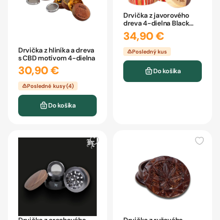
Drvička z javorového
dreva 4-dielna Black
Leaf
34,90 €
Drvička z hliníka a dreva
Posledný kus
s CBD motívom 4-dielna
30,90 €
Do košíka
Posledné kusy (4)
Do košíka