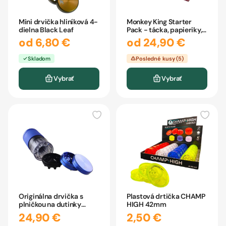
Mini drvička hliníková 4-
Monkey King Starter
dielna Black Leaf
Pack - tácka, papieriky,
drvička, zapaľovač
od 6,80 €
od 24,90 €
Skladom
Posledné kusy (5)
Vybrať
Vybrať
Originálna drvička s
Plastová drtička CHAMP
plničkou na dutinky
HIGH 42mm
Black Leaf
24,90 €
2,50 €