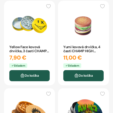
Yellow Face kovová
Yumi kovová drvička, 4
drvička, 3 časti CHAMP
časti CHAMP HIGH
HIGH 40mm
50mm
7,90 €
11,00 €
Skladom
Skladom
Do košíka
Do košíka