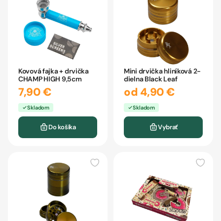
Kovová fajka + drvička
Mini drvička hliníková 2-
CHAMP HIGH 9,5cm
dielna Black Leaf
7,90 €
od 4,90 €
Skladom
Skladom
Do košíka
Vybrať