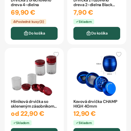
Drvička z orechového
Drvička z ružového
dreva 4-dielna
dreva 2-dielna Black
Leaf
69,90 €
7,90 €
Posledné kusy (3)
Skladom
Do košíka
Do košíka
Hliníková drvička so
Kovová drvička CHAMP
skleneným zásobníkom
HIGH 40mm
3-dielna
od 22,90 €
12,90 €
Skladom
Skladom