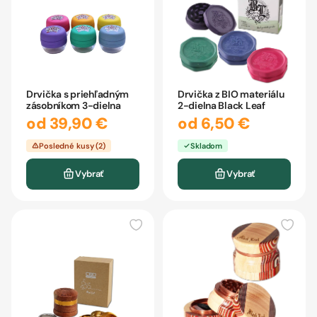
Drvička s priehľadným
Drvička z BIO materiálu
zásobníkom 3-dielna
2-dielna Black Leaf
od 39,90 €
od 6,50 €
Posledné kusy (2)
Skladom
Vybrať
Vybrať