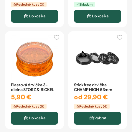
Posledné kusy (3)
Skladom
Do košíka
Do košíka
Plastová drvička 3-
Stickfree drvička
dielna STORZ & BICKEL
CHAMP HIGH 63mm
5,90 €
od 29,90 €
Posledné kusy (5)
Posledné kusy (4)
Do košíka
Vybrať