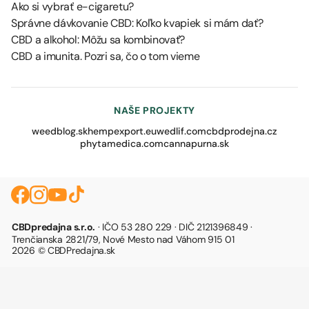
Ako si vybrať e-cigaretu?
Správne dávkovanie CBD: Koľko kvapiek si mám dať?
CBD a alkohol: Môžu sa kombinovať?
CBD a imunita. Pozri sa, čo o tom vieme
NAŠE PROJEKTY
weedblog.sk
hempexport.eu
wedlif.com
cbdprodejna.cz
phytamedica.com
cannapurna.sk
CBDpredajna s.r.o.
· IČO 53 280 229 · DIČ 2121396849 ·
Trenčianska 2821/79, Nové Mesto nad Váhom 915 01
2026 © CBDPredajna.sk