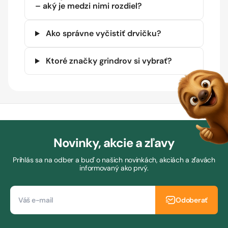
– aký je medzi nimi rozdiel?
Ako správne vyčistiť drvičku?
Ktoré značky grindrov si vybrať?
Novinky, akcie a zľavy
Prihlás sa na odber a buď o našich novinkách, akciách a zľavách
informovaný ako prvý.
Odoberať