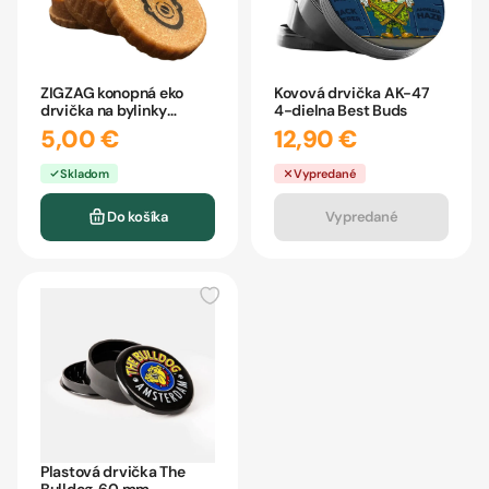
ZIGZAG konopná eko
Kovová drvička AK-47
drvička na bylinky
4-dielna Best Buds
50mm
5,00 €
12,90 €
Skladom
Vypredané
Do košíka
Vypredané
Plastová drvička The
Bulldog, 60 mm