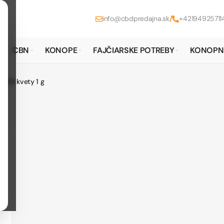
info@cbdpredajna.sk
/
+42194925711
CBN
KONOPE
FAJČIARSKE POTREBY
KONOPN
CBN kvety 1 g