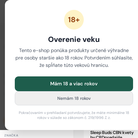
18+
ZĽAVY
NOVÉ CANNABINOIDY
CBD
CBG
Overenie veku
i
ZORADIŤ
/
/
/
Tento e-shop ponúka produkty určené výhradne
Domov
CBN
CBN kvety
pre osoby staršie ako 18 rokov. Potvrdením súhlasíte,
CBN kvety 1 g
že spĺňate túto vekovú hranicu.
CENOVÉ ROZPÄTIE
Mám 18 a viac rokov
Od (€)
Do (€)
Nemám 18 rokov
–
Pokračovaním v prehliadaní potvrdzujete, že máte minimálne 18
rokov v súlade so zákonom č. 219/1996 Z. z.
Len skladom
Sleep Buds CBN kvety
ZNAČKA
by CBDpredajňa