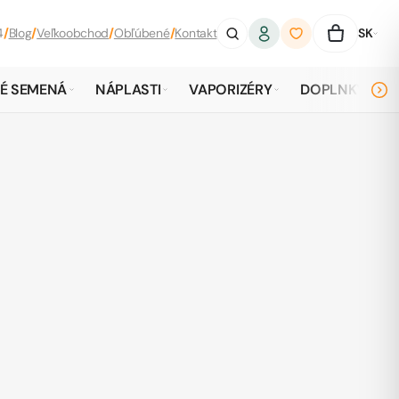
4
/
Blog
/
Veľkoobchod
/
Obľúbené
/
Kontakt
SK
É SEMENÁ
NÁPLASTI
VAPORIZÉRY
DOPLNKY