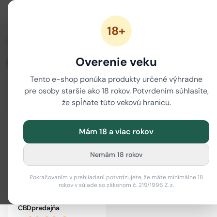
18+
/
/
/
Domov
CBN
CBN kvety
CBN kvety 3 g
Overenie veku
CBN kvety 3 g
Tento e-shop ponúka produkty určené výhradne
pre osoby staršie ako 18 rokov. Potvrdením súhlasíte,
Filter
i
že spĺňate túto vekovú hranicu.
Mám 18 a viac rokov
Nemám 18 rokov
Pokračovaním v prehliadaní potvrdzujete, že máte minimálne 18
rokov v súlade so zákonom č. 219/1996 Z. z.
Sleep Buds CBN kvety by
CBDpredajňa