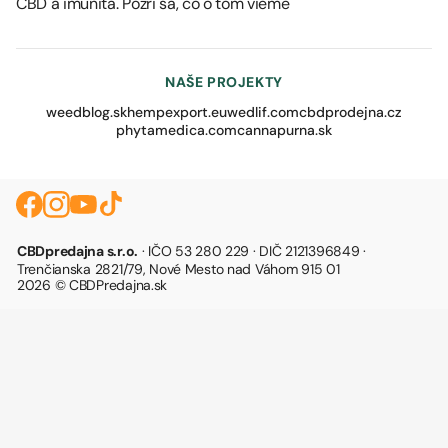
CBD a imunita. Pozri sa, čo o tom vieme
NAŠE PROJEKTY
weedblog.sk
hempexport.eu
wedlif.com
cbdprodejna.cz
phytamedica.com
cannapurna.sk
CBDpredajna s.r.o.
· IČO 53 280 229 · DIČ 2121396849 ·
Trenčianska 2821/79, Nové Mesto nad Váhom 915 01
2026 © CBDPredajna.sk