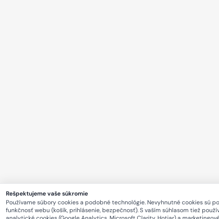
Rešpektujeme vaše súkromie
Používame súbory cookies a podobné technológie. Nevyhnutné cookies sú p
funkčnosť webu (košík, prihlásenie, bezpečnosť). S vaším súhlasom tiež použ
analytické cookies (Google Analytics, Microsoft Clarity, Hotjar) a marketingov