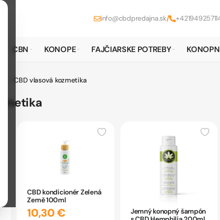
info@cbdpredajna.sk
/
+42194925711
CBN
KONOPE
FAJČIARSKE POTREBY
KONOPN
/
ika
CBD vlasová kozmetika
zmetika
CBD kondicionér Zelená
Země 100ml
10,30 €
Jemný konopný šampón
s CBD Hemphilia 200ml