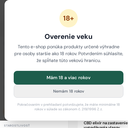
18+
ZĽAVY
NOVÉ CANNABINOIDY
CBD
CBG
Overenie veku
i
ZORADIŤ
/
/
Tento e-shop ponúka produkty určené výhradne
Domov
CBD
CBD kozmet
pre osoby staršie ako 18 rokov. Potvrdením súhlasíte,
CBD vlasová ko
že spĺňate túto vekovú hranicu.
CENOVÉ ROZPÄTIE
Mám 18 a viac rokov
Od (€)
Do (€)
Nemám 18 rokov
–
Pokračovaním v prehliadaní potvrdzujete, že máte minimálne 18
rokov v súlade so zákonom č. 219/1996 Z. z.
Len skladom
CBD elixír na zastavenie
STAROSTLIVOSŤ
vypadávania vlasov