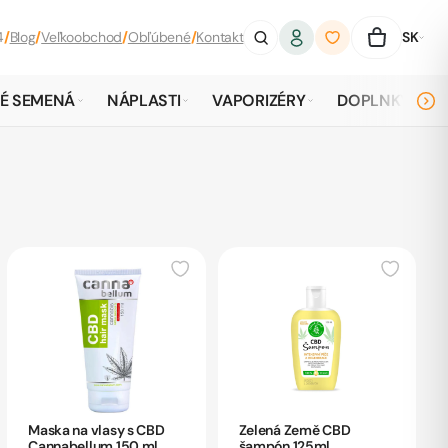
4
/
Blog
/
Veľkoobchod
/
Obľúbené
/
Kontakt
SK
É SEMENÁ
NÁPLASTI
VAPORIZÉRY
DOPLNKY
Maska na vlasy s CBD
Zelená Země CBD
Cannabellum 150 ml
šampón 125ml