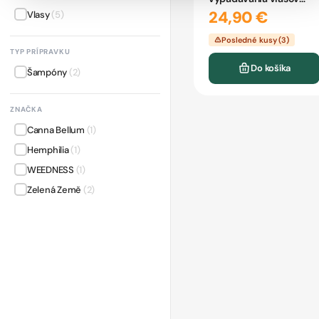
WEEDNESS 100ml
24,90 €
Vlasy
(5)
Posledné kusy (3)
TYP PRÍPRAVKU
Do košíka
Šampóny
(2)
ZNAČKA
Canna Bellum
(1)
Hemphilia
(1)
WEEDNESS
(1)
Zelená Země
(2)