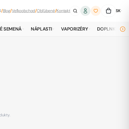
4
/
Blog
/
Veľkoobchod
/
Obľúbené
/
Kontakt
SK
É SEMENÁ
NÁPLASTI
VAPORIZÉRY
DOPLNKY
odukty.