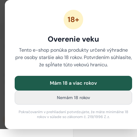
18+
ZĽAVY
NOVÉ CANNABINOIDY
CBD
CBG
Overenie veku
i
ZORADIŤ
/
/
Tento e-shop ponúka produkty určené výhradne
Domov
CBD
CBD kozmet
pre osoby staršie ako 18 rokov. Potvrdením súhlasíte,
CBD nočná ma
že spĺňate túto vekovú hranicu.
CENOVÉ ROZPÄTIE
Mám 18 a viac rokov
Od (€)
Do (€)
Nemám 18 rokov
–
Pokračovaním v prehliadaní potvrdzujete, že máte minimálne 18
rokov v súlade so zákonom č. 219/1996 Z. z.
Len skladom