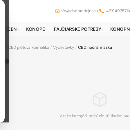
info@cbdpredajna.sk
/
+42194925711
CBN
KONOPE
FAJČIARSKE POTREBY
KONOPN
/
/
/
ika
CBD pleťová kozmetika
Vychytávky
CBD nočná maska
ska
V tejto kategórii zatiaľ nie sú žiadne pr