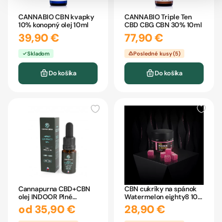
CANNABIO CBN kvapky
CANNABIO Triple Ten
10% konopný olej 10ml
CBD CBG CBN 30% 10ml
39,90 €
77,90 €
Skladom
Posledné kusy (5)
Do košíka
Do košíka
Cannapurna CBD+CBN
CBN cukríky na spánok
olej INDOOR Plné
Watermelon eighty8 10
spektrum 10ml
kusov
od 35,90 €
28,90 €