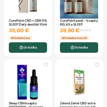
CurePoint CBD + CBN 11%
CurePoint pack - kvapky
SLEEP Zlatý destilát 10ml
RELAX a SLEEP
35,00 €
39,90 €
63,00 €
Posledný kus
Posledné kusy (4)
Do košíka
Do košíka
Sleep CBN kvapky
Zelená Země CBD extra