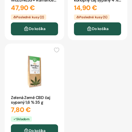
WEEDNESS + Rumanček
konopný čaj sypaný 4 %
+ Melissa 10ml
35 g
47,90 €
14,90 €
Posledné kusy (2)
Posledné kusy (5)
Do košíka
Do košíka
Zelená Země CBD čaj
sypaný 1,6 % 35 g
7,80 €
Skladom
Do košíka