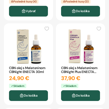
Posledné kusy (4)
Posledné kusy (3)
Vybrať
Do košíka
CBN olej s Melatonínom
CBN olej s Melatonínom
CBNight ENECTA 30ml
CBNight Plus ENECTA
30ml
24,90 €
37,90 €
Skladom
Skladom
Do košíka
Do košíka