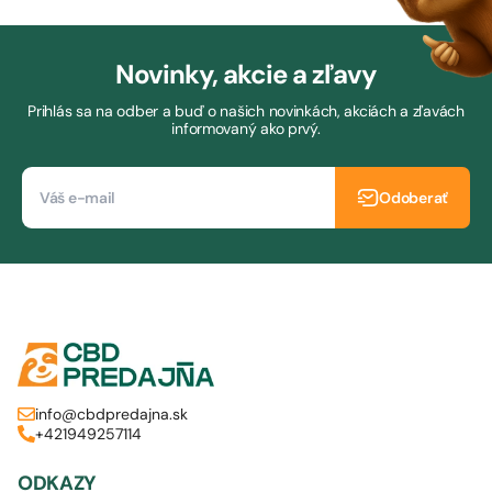
Novinky, akcie a zľavy
Prihlás sa na odber a buď o našich novinkách, akciách a zľavách
informovaný ako prvý.
Odoberať
info@cbdpredajna.sk
+421949257114
ODKAZY