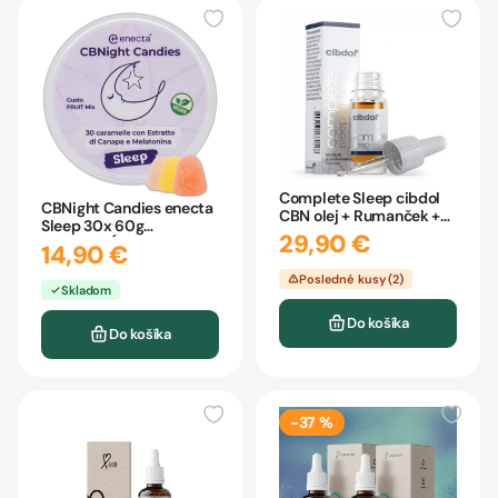
Complete Sleep cibdol
CBNight Candies enecta
CBN olej + Rumanček +
Sleep 30x 60g
Levanduľa 10ml
29,90 €
MELATONÍN
14,90 €
Posledné kusy (2)
Skladom
Do košíka
Do košíka
-37 %