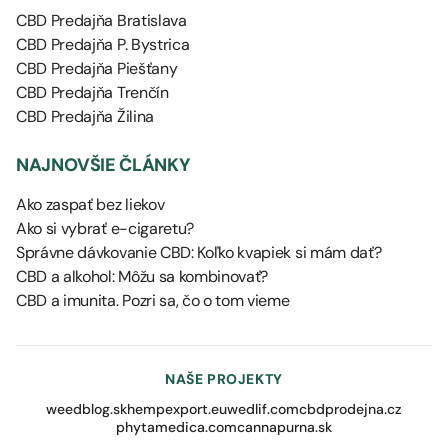
CBD Predajňa Bratislava
CBD Predajňa P. Bystrica
CBD Predajňa Piešťany
CBD Predajňa Trenčín
CBD Predajňa Žilina
NAJNOVŠIE ČLÁNKY
Ako zaspať bez liekov
Ako si vybrať e-cigaretu?
Správne dávkovanie CBD: Koľko kvapiek si mám dať?
CBD a alkohol: Môžu sa kombinovať?
CBD a imunita. Pozri sa, čo o tom vieme
NAŠE PROJEKTY
weedblog.sk
hempexport.eu
wedlif.com
cbdprodejna.cz
phytamedica.com
cannapurna.sk