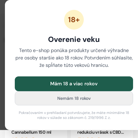
18+
/
/
/
Domov
CBD
CBD kozmetika
CBD masky
Overenie veku
CBD masky
Tento e-shop ponúka produkty určené výhradne
pre osoby staršie ako 18 rokov. Potvrdením súhlasíte,
Filter
i
že spĺňate túto vekovú hranicu.
-13 %
Mám 18 a viac rokov
Nemám 18 rokov
Pokračovaním v prehliadaní potvrdzujete, že máte minimálne 18
rokov v súlade so zákonom č. 219/1996 Z. z.
Maska na vlasy s CBD
Nočná maska na
Cannabellum 150 ml
redukciu vrások s CBD
SHIR 50ml