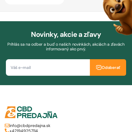
Novinky, akcie a zľavy
Prihlás sa na odber a buď o našich novinkách, akciách a zľavách
informovaný ako prvý.
Odoberať
info@cbdpredajna.sk
+421949257114