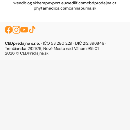
weedblog.sk
hempexport.eu
wedlif.com
cbdprodejna.cz
phytamedica.com
cannapurna.sk
CBDpredajna s.r.o.
· IČO 53 280 229 · DIČ 2121396849 ·
Trenčianska 2821/79, Nové Mesto nad Váhom 915 01
2026 © CBDPredajna.sk