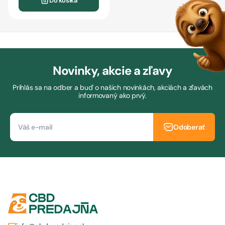
Do košíka
Novinky, akcie a zľavy
Prihlás sa na odber a buď o našich novinkách, akciách a zľavách
informovaný ako prvý.
Odoberať