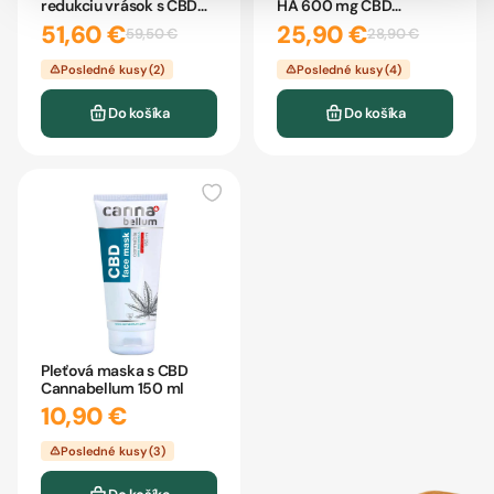
redukciu vrások s CBD
HA 600 mg CBD
SHIR 50ml
WEEDNESS
51,60 €
25,90 €
59,50 €
28,90 €
Posledné kusy (2)
Posledné kusy (4)
Do košíka
Do košíka
Pleťová maska s CBD
Cannabellum 150 ml
10,90 €
Posledné kusy (3)