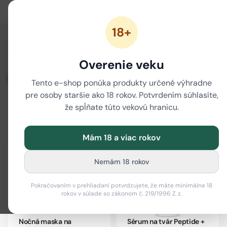
18+
/
/
/
/
Domov
CBD
CBD kozmetika
CBD pleťová kozmetika
/
Vychytávky
CBD maska na tvár
Overenie veku
CBD maska na tvár
Tento e-shop ponúka produkty určené výhradne
pre osoby staršie ako 18 rokov. Potvrdením súhlasíte,
že spĺňate túto vekovú hranicu.
Filter
i
Mám 18 a viac rokov
-13 %
-10 %
Nemám 18 rokov
Pokračovaním v prehliadaní potvrdzujete, že máte minimálne 18
rokov v súlade so zákonom č. 219/1996 Z. z.
Nočná maska na
Sérum na tvár Peptide +