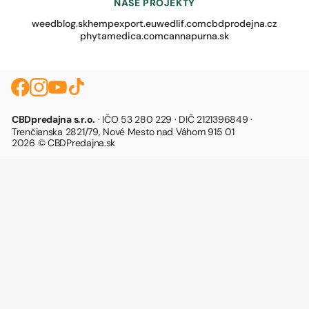
NAŠE PROJEKTY
weedblog.sk
hempexport.eu
wedlif.com
cbdprodejna.cz
phytamedica.com
cannapurna.sk
CBDpredajna s.r.o.
· IČO 53 280 229 · DIČ 2121396849 ·
Trenčianska 2821/79, Nové Mesto nad Váhom 915 01
2026 © CBDPredajna.sk