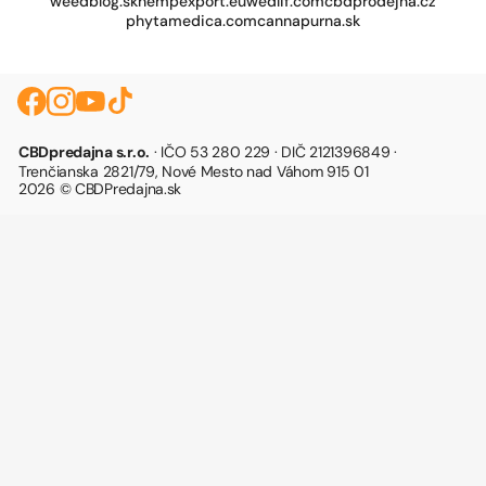
weedblog.sk
hempexport.eu
wedlif.com
cbdprodejna.cz
phytamedica.com
cannapurna.sk
CBDpredajna s.r.o.
· IČO 53 280 229 · DIČ 2121396849 ·
Trenčianska 2821/79, Nové Mesto nad Váhom 915 01
2026 © CBDPredajna.sk