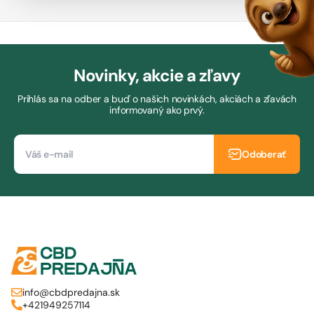
Novinky, akcie a zľavy
Prihlás sa na odber a buď o našich novinkách, akciách a zľavách
informovaný ako prvý.
Odoberať
info@cbdpredajna.sk
+421949257114