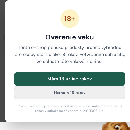
18+
/
/
/
Domov
CBD
CBD kvety a CBD šišky
CBD kvety 10 g
Overenie veku
CBD kvety 10 g
Tento e-shop ponúka produkty určené výhradne
pre osoby staršie ako 18 rokov. Potvrdením súhlasíte,
Filter
i
že spĺňate túto vekovú hranicu.
Mám 18 a viac rokov
Nemám 18 rokov
Pokračovaním v prehliadaní potvrdzujete, že máte minimálne 18
V tejto kategórii zatiaľ nie sú žiadne produkty.
rokov v súlade so zákonom č. 219/1996 Z. z.