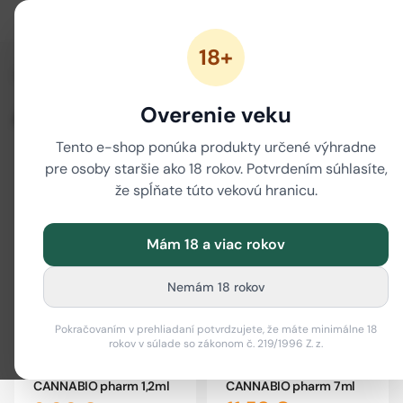
18+
/
/
/
/
Domov
CBD
CBD kozmetika
Pomôže pri
Akné
Overenie veku
Akné
Tento e-shop ponúka produkty určené výhradne
pre osoby staršie ako 18 rokov. Potvrdením súhlasíte,
Filter
i
že spĺňate túto vekovú hranicu.
Mám 18 a viac rokov
Nemám 18 rokov
Pokračovaním v prehliadaní potvrdzujete, že máte minimálne 18
rokov v súlade so zákonom č. 219/1996 Z. z.
Regedent Serum CBD
Regedent Serum CBD
CANNABIO pharm 7ml
CANNABIO pharm 1,2ml