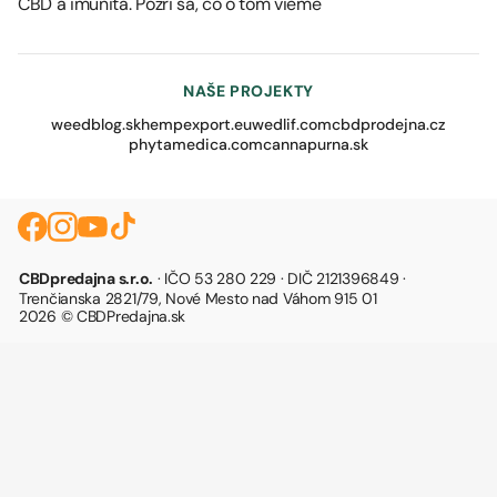
CBD a imunita. Pozri sa, čo o tom vieme
NAŠE PROJEKTY
weedblog.sk
hempexport.eu
wedlif.com
cbdprodejna.cz
phytamedica.com
cannapurna.sk
CBDpredajna s.r.o.
· IČO 53 280 229 · DIČ 2121396849 ·
Trenčianska 2821/79, Nové Mesto nad Váhom 915 01
2026 © CBDPredajna.sk