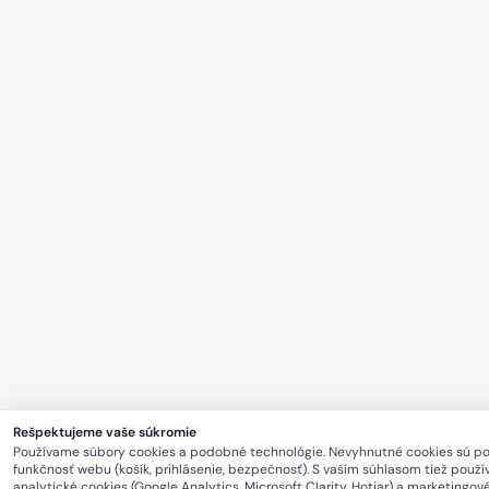
Rešpektujeme vaše súkromie
Používame súbory cookies a podobné technológie. Nevyhnutné cookies sú p
funkčnosť webu (košík, prihlásenie, bezpečnosť). S vaším súhlasom tiež použ
analytické cookies (Google Analytics, Microsoft Clarity, Hotjar) a marketingov