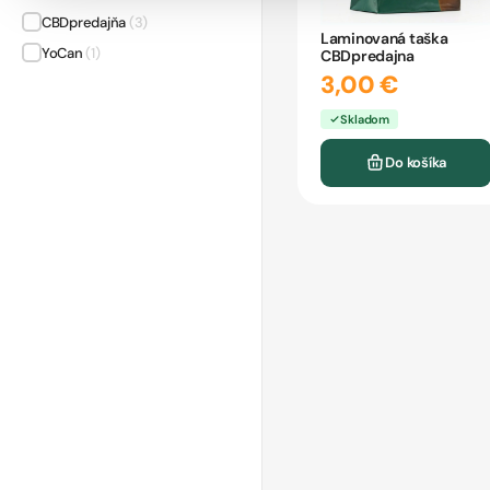
CBDpredajňa
(3)
Laminovaná taška
YoCan
(1)
CBDpredajna
3,00 €
Skladom
Do košíka