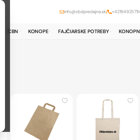
info@cbdpredajna.sk
/
+42194925711
CBN
KONOPE
FAJČIARSKE POTREBY
KONOPN