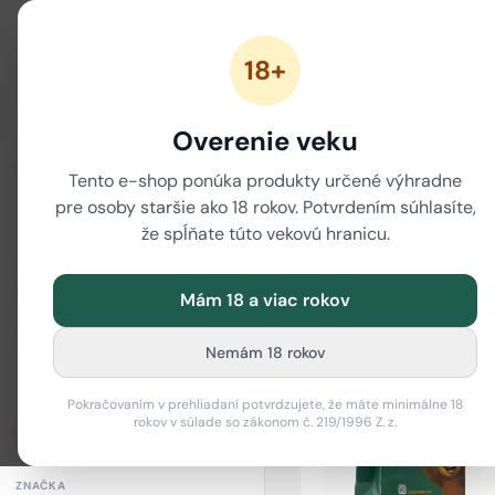
18+
ZĽAVY
NOVÉ CANNABINOIDY
CBD
CBG
Overenie veku
i
ZORADIŤ
/
Tento e-shop ponúka produkty určené výhradne
Domov
DOPLNKY
pre osoby staršie ako 18 rokov. Potvrdením súhlasíte,
že spĺňate túto vekovú hranicu.
Tašky
CENOVÉ ROZPÄTIE
DOPLNKY
Mám 18 a viac rokov
Od (€)
Do (€)
Nemám 18 rokov
–
Pokračovaním v prehliadaní potvrdzujete, že máte minimálne 18
rokov v súlade so zákonom č. 219/1996 Z. z.
Len skladom
ZNAČKA