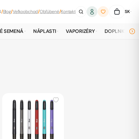
4
/
Blog
/
Veľkoobchod
/
Obľúbené
/
Kontakt
SK
É SEMENÁ
NÁPLASTI
VAPORIZÉRY
DOPLNKY