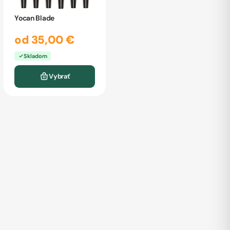
Yocan Blade
od 35,00 €
Skladom
Vybrať